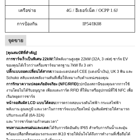
เครือข่าย
4G / อีเธอร์เน็ต / OCPP 1.6J
การป้องกัน
IP54/IK08
จุดขาย
[คุณสมบัติที่สำคัญ]
การชาร์จเร็วเป็นพิเศษ 22kW:
ให้พลังงานสูงสุด 22kW (32A, 3 เฟส) ชาร์จ EV
ของคุณได้เร็วกว่าเครื่องชาร์จมาตรฐาน 7kW ถึง 3 เท่า
ปลั๊กแบบถอดเปลี่ยนได้สากล:
รวมอะแดปเตอร์ CEE (แดง/น้ำเงิน), UK 3 พิน และ
Schuko สลับแหล่งพลังงานทันทีเพื่อให้เหมาะกับตำแหน่งของคุณ
การรักษาความปลอดภัยอัจฉริยะ (NFC/RFID):
ปกป้องสถานีของคุณจากการใช้
งานโดยไม่ได้รับอนุญาต เพียงแตะการ์ด RFID ที่ให้มาหรืออุปกรณ์ที่ใช้ NFC เพื่อ
เริ่ม/หยุดการชาร์จ
หน้าจอสัมผัส LCD แบบโต้ตอบ:
การตรวจสอบแรงดันไฟฟ้า กระแสไฟฟ้า
พลังงาน อุณหภูมิ และเวลาในการชาร์จแบบเรียลไทม์ ปุ่มสัมผัสช่วยให้สามารถ
ปรับกระแสได้ (6A-32A)
และ “การชาร์จตามกำหนดเวลา”
ทนทานและทนฝนและแดด:
ได้รับการจัดอันดับ IP65 สำหรับการกันน้ำและฝุ่น
พร้อมเปลือกที่ทนต่อแรงกระแทก IK10 ช่วยให้มั่นใจได้ถึงการทำงานที่เชื่อถือได้