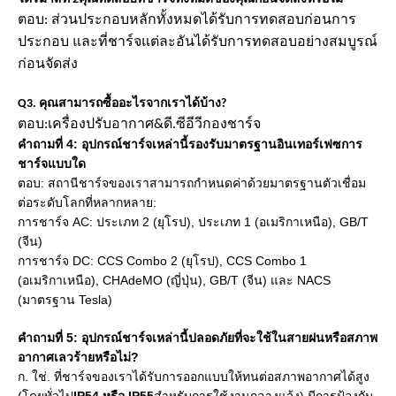
ตอบ: ส่วนประกอบหลักทั้งหมดได้รับการทดสอบก่อนการ
ประกอบ และที่ชาร์จแต่ละอันได้รับการทดสอบอย่างสมบูรณ์
ก่อนจัดส่ง
Q3. คุณสามารถซื้ออะไรจากเราได้บ้าง?
ตอบ:
เครื่องปรับอากาศ
&
ดี.ซี
อีวี
กองชาร์จ
คำถามที่ 4: อุปกรณ์ชาร์จเหล่านี้รองรับมาตรฐานอินเทอร์เฟซการ
ชาร์จแบบใด
ตอบ: สถานีชาร์จของเราสามารถกำหนดค่าด้วยมาตรฐานตัวเชื่อม
ต่อระดับโลกที่หลากหลาย:
การชาร์จ AC: ประเภท 2 (ยุโรป), ประเภท 1 (อเมริกาเหนือ), GB/T
(จีน)
การชาร์จ DC: CCS Combo 2 (ยุโรป), CCS Combo 1
(อเมริกาเหนือ), CHAdeMO (ญี่ปุ่น), GB/T (จีน) และ NACS
(มาตรฐาน Tesla)
คำถามที่ 5: อุปกรณ์ชาร์จเหล่านี้ปลอดภัยที่จะใช้ในสายฝนหรือสภาพ
อากาศเลวร้ายหรือไม่?
ก. ใช่. ที่ชาร์จของเราได้รับการออกแบบให้ทนต่อสภาพอากาศได้สูง
(โดยทั่วไป
IP54 หรือ IP55
สำหรับการใช้งานกลางแจ้ง) มีการป้องกัน