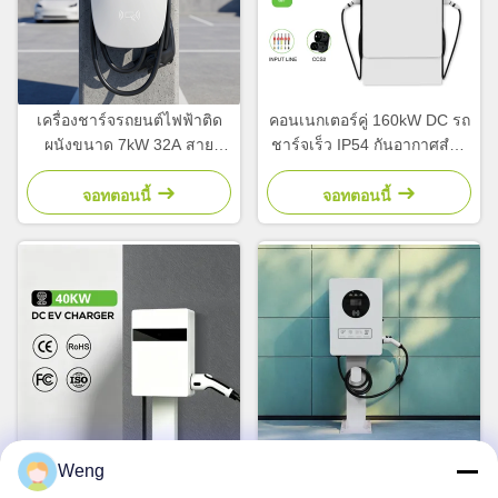
เครื่องชาร์จรถยนต์ไฟฟ้าติด
คอนเนกเตอร์คู่ 160kW DC รถ
ผนังขนาด 7kW 32A สาย
ชาร์จเร็ว IP54 กันอากาศสําห
ชาร์จรถยนต์ไฟฟ้าใหม่ พร้อม
รับทางด่วนและเรือพาณิชย์
อินเตอร์เฟส GBT
จอทตอนนี้
จอทตอนนี้
Weng
เครื่องชาร์จ DC EV ขนาด
สถานีชาร์จ DC เครื่องชาร์จ