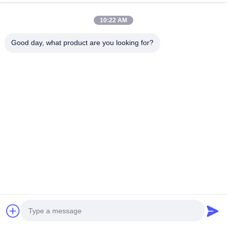
40kW พร้อมขั้วต่อ CCS2 และ
เร็ว EV 20-40kW พร้อมการ
CE UKCA ได้รับการอนุมัติ
ปฏิบัติตาม OCPP 1.6J และ
10:22 AM
สำหรับสถานีชาร์จเชิงพาณิชย์
การชำระเงินผ่าน POS APP
จอทตอนนี้
จอทตอนนี้
ความเร็วสูง
Good day, what product are you looking for?
ติดต่อด่วน
ที่อยู่
อาคารอุตสาหกรรม Dianda เลขที่ 336 ถนน Yuan Second
ตำบล Xin'an เขต Bao'an เมืองเซินเจิ้น
โทร
0086-755-23283586
อีเมล
hnztech@126.com