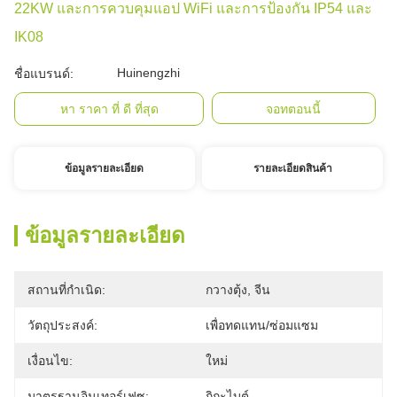
22KW และการควบคุมแอป WiFi และการป้องกัน IP54 และ
IK08
Huinengzhi
ชื่อแบรนด์:
หา ราคา ที่ ดี ที่สุด
จอทตอนนี้
ข้อมูลรายละเอียด
รายละเอียดสินค้า
ข้อมูลรายละเอียด
สถานที่กำเนิด:
กวางตุ้ง, จีน
วัตถุประสงค์:
เพื่อทดแทน/ซ่อมแซม
เงื่อนไข:
ใหม่
มาตรฐานอินเทอร์เฟซ:
กิกะไบต์