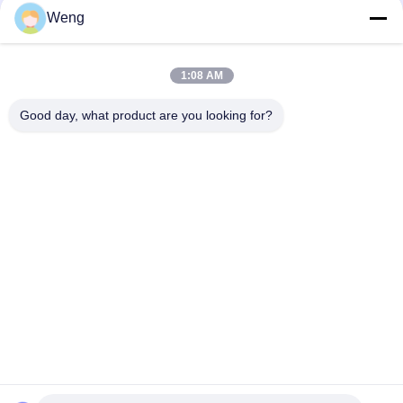
Weng
1:08 AM
ติดต่อด่วน
Good day, what product are you looking for?
ที่อยู่
อาคารอุตสาหกรรม Dianda เลขที่ 336 ถนน Yuan Second
ตำบล Xin'an เขต Bao'an เมืองเซินเจิ้น
โทร
0086-755-23283586
อีเมล
hnztech@126.com
นโยบายความเป็นส่วนตัว
|
แผนผังเว็บไซต์
| จีน ดี คุณภาพ สถานี
ชาร์จ ev เชิงพาณิชย์ ผู้จัดจําหน่าย.ลิขสิทธิ์ 2026 Shenzhen