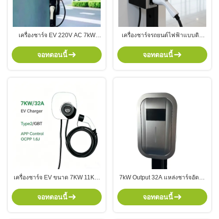
เครื่องชาร์จ EV 220V AC 7kW
เครื่องชาร์จรถยนต์ไฟฟ้าแบบติด
ประเภท 2 พร้อมสถานีชาร์จรถยนต์
ผนัง 3 ขั้นตอน 22KW พร้อมอินเต
ไฟฟ้าเร็วกันน้ำ IP55
อร์เฟซ Type2/GBT สําหรับการชาร์จ
จอทตอนนี้
จอทตอนนี้
รถไฟฟ้าอย่างรวดเร็ว
เครื่องชาร์จ EV ขนาด 7KW 11KW
7kW Output 32A แหล่งชาร์จอัตรา
22KW ใหม่ พร้อมอินเตอร์เฟซ
แลกเปลี่ยนปัจจุบัน EV พร้อมอินเต
ประเภท 2 และโปรโตคอล OCPP
อร์เฟซประเภท 2 สําหรับสถานีชาร์จ
จอทตอนนี้
จอทตอนนี้
1.6J สําหรับการใช้งานทางการค้า
รถไฟฟ้า