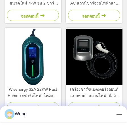
ขนาดใหม่ 7kW รุ่น 2 ชาร์จ
AC สถานีชาร์จรถไฟฟ้าสาม
เร็ว 32A Output Current
ระยะ EV ที่มีอัตราการผลิตสูง
สภาพใหม่
สภาพปัจจุบันใหม่
จอทตอนนี้
จอทตอนนี้
Wisenergy 32A 22KW Fast
เครื่องชาร์จแบตเตอรี่รถยนต์
Home รถชาร์จไฟฟ้าใหม่แบบ
แบบพกพา สถานไฟฟ้ามือถือ
พกพา EV Station ประเภท 2
GB/T 32A 220V 3.5/7/11KW
CCS อะแดปเตอร์ WIFI
แม็กซ์ พลังงาน Ev การชาร์จ
จอทตอนนี้
จอทตอนนี้
Weng
รถยนต์ สินค้าใหม่