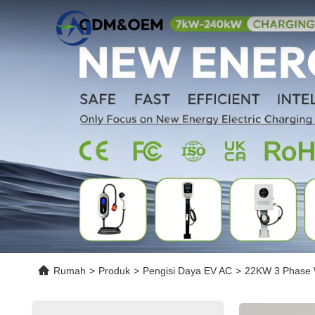
Rumah
>
Produk
>
Pengisi Daya EV AC
>
22KW 3 Phase W