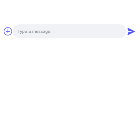
Photo
Video Call
Audio Call