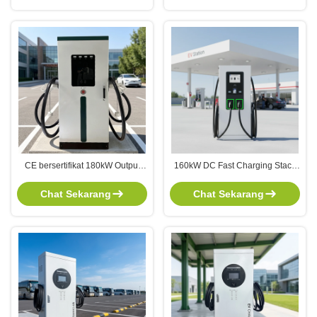
Pengisian Publik
CE bersertifikat 180kW Output
160kW DC Fast Charging Stack
Power EV Charger dengan CCS2
dengan Smart Power Allocation
Interface DC Fast Charging
dan Kompatibilitas Multi-Standard
Chat Sekarang
Chat Sekarang
Station
CCS2 CHAdeMO