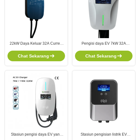
22kW Daya Keluar 32A Current
Pengisi daya EV 7kW 32A
Type 2 Connector EV Charging
dengan Wifi APP Control dan
Station Smart Charging Station
Stasiun Pengisian Kendaraan
Chat Sekarang
Chat Sekarang
Listrik yang dipasang di dinding
SAE J1772 Type 1
Stasiun pengisi daya EV yang
Stasiun pengisian listrik EV