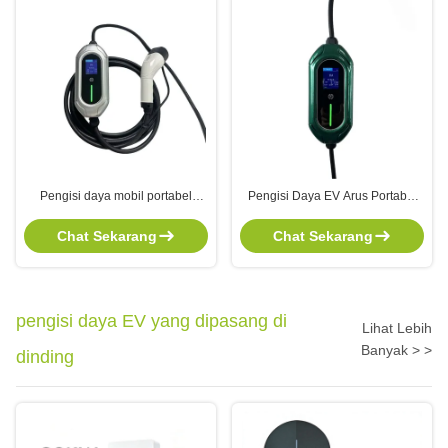
Pengisi daya mobil portabel
Pengisi Daya EV Arus Portabel
7KW/3.5KW dengan antarmuka
7kW yang Dapat Disesuaikan
CCS2 dan tegangan input 110V-
dengan Integrasi OCPP1.6J dan
Chat Sekarang
Chat Sekarang
240V untuk pengisian cepat EV
Panjang Laras Senapan 5M
untuk Mobil Listrik
pengisi daya EV yang dipasang di
Lihat Lebih
Banyak > >
dinding