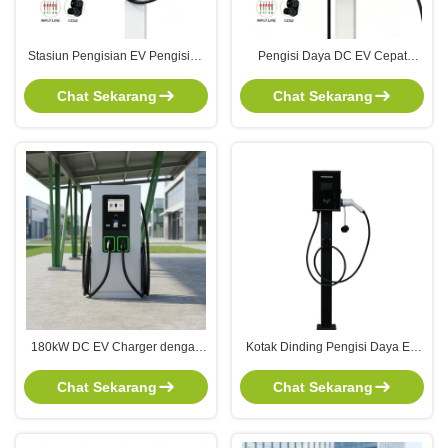
Stasiun Pengisian EV Pengisian
Pengisi Daya DC EV Cepat
Cepat DC 20-40kW dengan
20kW-40kW Tumpukan Pengisi
Kepatuhan OCPP 1.6J dan IP54
Daya Terpasang di Dinding
Chat Sekarang
Chat Sekarang
Weatherproof Enclosure
dengan Kepatuhan OCPP 1.6J
dan Penutup Tahan Cuaca IP54
180kW DC EV Charger dengan
Kotak Dinding Pengisi Daya EV
dynamic load balance dan dual
7kW 32A Cerdas dengan Kontrol
output untuk fast charging station
Aplikasi WiFi dan Tahan Air IP65
Chat Sekarang
Chat Sekarang
untuk Penggunaan di Rumah