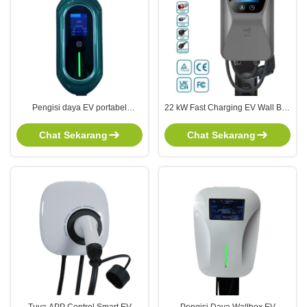
Pengisi daya EV portabel
22 kW Fast Charging EV Wall Box
7KW/3.5KW dengan layar LCD
Charger dengan 32A Nominal
dan rating tahan air IP55 untuk
Current dan OCPP Compatibility
Chat Sekarang
Chat Sekarang
kendaraan energi baru
untuk Stasiun Pengisian EV
Publik