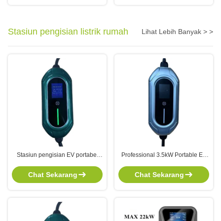
efisien
Stasiun pengisian listrik rumah
Lihat Lebih Banyak > >
Stasiun pengisian EV portabel
Professional 3.5kW Portable EV
dengan kabel 5 meter 3.5kW
Charger dengan Adjustable 16A
yang dapat disesuaikan dengan
Current dan Type 2/GBT Interface
Chat Sekarang
Chat Sekarang
arus dan colokan Schuko untuk
untuk Pengisian Kendaraan
penggunaan rumah tangga
Listrik yang Aman