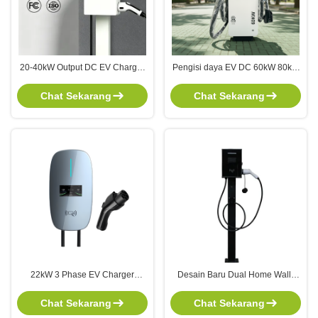
20-40kW Output DC EV Charger
Pengisi daya EV DC 60kW 80kW
dengan OCPP 1.6J Compliance
yang dapat disesuaikan dengan
dan IP54 Weatherproof Fast
CCS2 Interface for Fleet
Chat Sekarang
Chat Sekarang
Charging Station
Management Fast Charging
Stack
22kW 3 Phase EV Charger
Desain Baru Dual Home Wall-
Wallbox dengan WiFi APP
mounted EV Charger dengan
Control dan GBT Standard untuk
44kW Fast Charging dan
Chat Sekarang
Chat Sekarang
pengisian daya mobil listrik yang
Interactive LCD Touch Screen