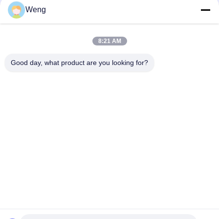
Weng
8:21 AM
Kontak Cepat
Good day, what product are you looking for?
Alamat
Gedung Industri Dianda, No. 336, Jalan Kedua Yuan,
Subdistrik Xin'an, Distrik Bao'an, Kota Shenzhen
Telp
0086-755-23283586
E-mail
hnztech@126.com
Kebijakan Privasi
|
Sitemap
| Cina Baik Kualitas stasiun
pengisian ev komersial Pemasok. Hak cipta © 2026 Shenzhen