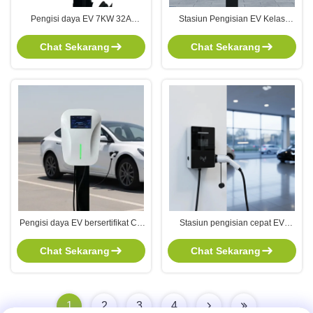
Pengisi daya EV 7KW 32A
Stasiun Pengisian EV Kelas
dengan Type2/GBT Interface dan
Komersial 7kW 32A dengan
Stasiun Pengisian Wallbox
Konektor GBT Tipe 2 untuk
Chat Sekarang
Chat Sekarang
Protokol OCPP 1.6J
Kendaraan Listrik
Pengisi daya EV bersertifikat CE
Stasiun pengisian cepat EV
GB 7 kW kompak dengan kontrol
dengan kompatibilitas universal
aplikasi seluler OCPP RFID dan
dan IP54 tahan cuaca untuk BYD
Chat Sekarang
Chat Sekarang
kabel 5M
Song Yuan Plus PRO
1
2
3
4