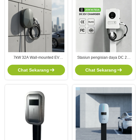
7kW 32A Wall-mounted EV
Stasiun pengisian daya DC 20-
Charger AC Charging Station
40kW dengan sistem
untuk penggunaan rumah dan
pendinginan cerdas dan rating
Chat Sekarang
Chat Sekarang
komersial
IP54 tahan cuaca untuk EVSE
Power Unit