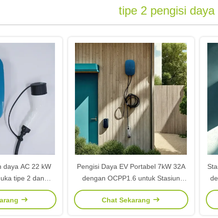
tipe 2 pengisi daya
an daya AC 22 kW
Pengisi Daya EV Portabel 7kW 32A
Sta
uka tipe 2 dan
dengan OCPP1.6 untuk Stasiun
de
J untuk pengisian
Pengisian Kendaraan Listrik Cepat
3,
karang
Chat Sekarang
n listrik
Tip