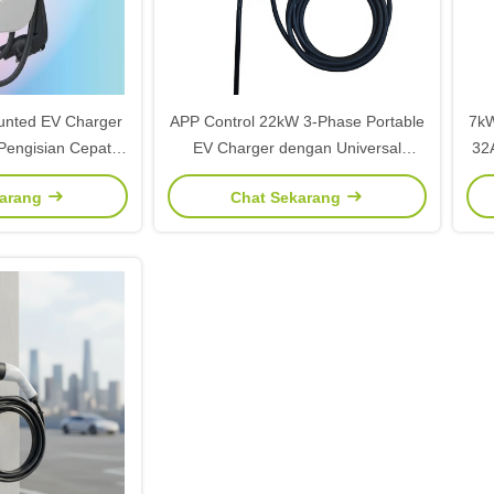
unted EV Charger
APP Control 22kW 3-Phase Portable
7kW
Pengisian Cepat
EV Charger dengan Universal
32
n Aplikasi untuk
Interchangeable Plugs untuk Home
Dis
karang
Chat Sekarang
bil
& Mobile Charging