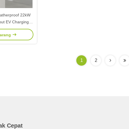
atherproof 22kW
put EV Charging
n desain anti
karang
empat kerja publik
rtemen
1
2
ak Cepat