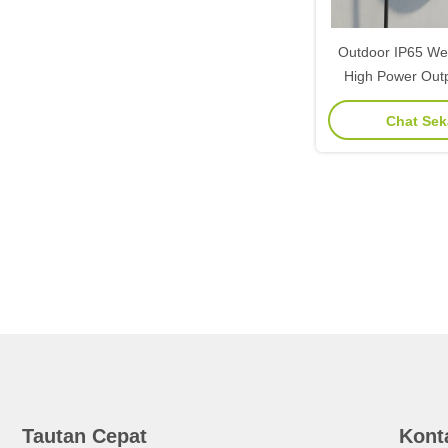
Outdoor IP65 We
High Power Out
Station denga
Chat Se
pencurian untuk t
& apa
Tautan Cepat
Kont