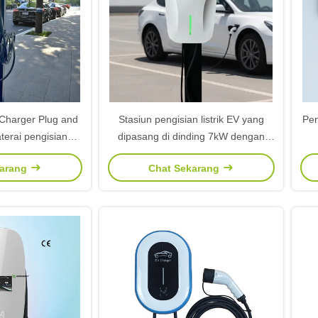
Charger Plug and
Stasiun pengisian listrik EV yang
Pen
terai pengisian
dipasang di dinding 7kW dengan
 untuk penggunaan
standar antarmuka GB untuk
pe
karang
Chat Sekarang
mahan
pengisian cepat AC