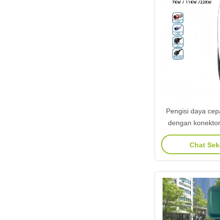
Pengisi daya ce
dengan konektor
dirating untuk ken
Chat Se