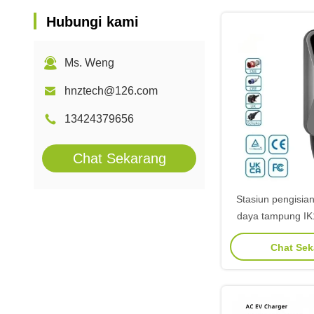
Hubungi kami
Ms. Weng
hnztech@126.com
13424379656
Chat Sekarang
Stasiun pengisia
daya tampung IK1
TUV untuk ken
Chat Se