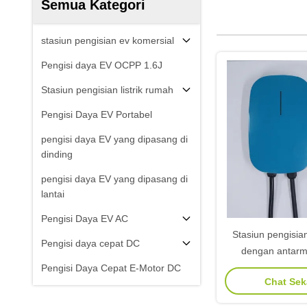
Semua Kategori
stasiun pengisian ev komersial
Pengisi daya EV OCPP 1.6J
Stasiun pengisian listrik rumah
Pengisi Daya EV Portabel
pengisi daya EV yang dipasang di
dinding
pengisi daya EV yang dipasang di
lantai
Pengisi Daya EV AC
Stasiun pengisi
Pengisi daya cepat DC
dengan antarm
protokol OCPP 1.6
Pengisi Daya Cepat E-Motor DC
Chat Se
kendaraa