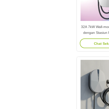
32A 7kW Wall-mo
dengan Stasiun 
yang Dikendalika
Chat Se
Mo