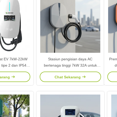
pat EV 7kW-22kW
Stasiun pengisian daya AC
Prem
 tipe 2 dan IP54
bertenaga tinggi 7kW 32A untuk
d
daraan energi baru
pengisi daya EV dengan tipe 2 untuk
karang
Chat Sekarang
Asia Tenggara