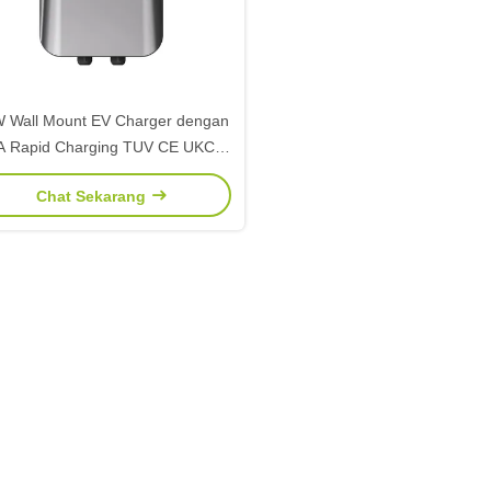
 Wall Mount EV Charger dengan
A Rapid Charging TUV CE UKCA
etujui Single Phase Home Power
Chat Sekarang
Unit