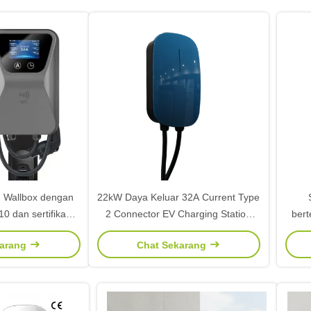
n Wallbox dengan
22kW Daya Keluar 32A Current Type
0 dan sertifikasi
2 Connector EV Charging Station
ber
daraan listrik
Smart Charging Station
de
karang
Chat Sekarang
pe