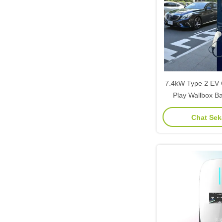
7.4kW Type 2 EV 
Play Wallbox Ba
kendaraan listrik
Chat Se
peru