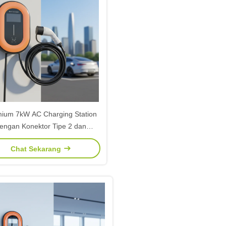
ium 7kW AC Charging Station
engan Konektor Tipe 2 dan
Protokol OCPP 1.6J untuk
Chat Sekarang
Kendaraan Energi Baru