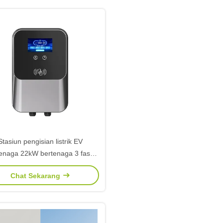
Stasiun pengisian listrik EV
tenaga 22kW bertenaga 3 fase
ngan kompatibilitas GBT dan
Chat Sekarang
desain hemat energi untuk
nggunaan garasi perumahan