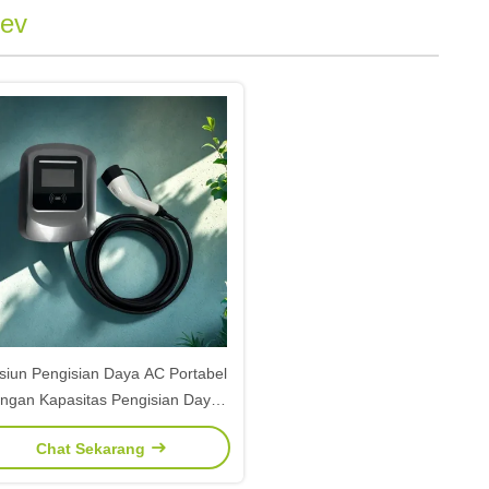
 ev
siun Pengisian Daya AC Portabel
ngan Kapasitas Pengisian Daya
5kW/7kW dan Standar Antarmuka
Chat Sekarang
e 2/Tipe 1/GBT untuk Kendaraan
Listrik