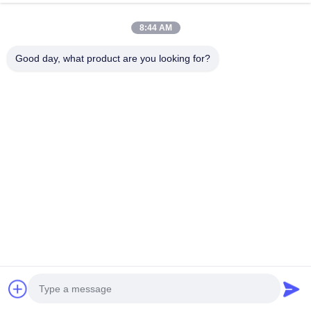
380V/400V
การติดตั้งเครื่องชาร์จเร็วแบบ DC ปกติต้องมีเครื่องแปลง
ที่ตั้งไว้และได้รับการอนุมัติจากบริษัทไฟฟ้าท้องถิ่น
8:44 AM
Q8: เครื่องชาร์จนี้รองรับมาตรฐานการชาร์จอินเตอร์เฟซแบบไหน?
Good day, what product are you looking for?
ตอบ: สถานีชาร์จของเราสามารถปรับแต่งได้ตามมาตรฐานการเชื่อม
ต่อทั่วโลกต่างๆ:
การชาร์จ AC: ประเภท 2 (ยุโรป) ประเภท 1 (อเมริกาเหนือ) GB/T
(จีน)
การชาร์จ DC: CCS Combo 2 (ยุโรป), CCS Combo 1
(อเมริกาเหนือ), CHAdeMO (ญี่ปุ่น), GB / T (จีน) และ NACS
(มาตรฐาน Tesla)
คําถามที่ 9: ชาร์จเกอร์เหล่านี้ปลอดภัยสําหรับการใช้ในฝนหรือสภาพ
อากาศที่รุนแรงหรือไม่?
ตอบ: ครับ ชาร์เจอร์ของเราถูกออกแบบให้มีความแข็งแกร่งต่ออากาศ
สูง
IP54 หรือ IP55
สําหรับการใช้ในภายนอก) มีการป้องกันความ
ปลอดภัยหลายอย่าง, รวมถึงการป้องกันไฟฟ้าเกินกระแส, ความดัน
เกิน, การตัดสั้น, การรั่วไหล, และการป้องกันสายฟ้า
Q10: ผมสามารถแต่ง LOGO ของผมได้มั้ย?