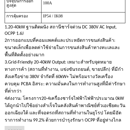
ปัจจุบันการออก
100A
สูงสุด
การคุ้มครอง
IP54 / IK08
1.
20-4
0kW ฐานติดผนัง สถานีชาร์จด่วน DC 380V AC Input,
OCPP 1.6J
2การออกแบบที่คอมแพคต์และประหยัดการขนส่งสินค้า:
ขนาดเล็กเพื่อลดค่าใช้จ่ายในการขนส่งสินค้าทางทะเลและ
พื้นที่ติดตั้งอย่างมาก
3.Grid-Friendly 20-40kW Output: เหมาะสําหรับจุดหมาย
ทางการค้า (สถานที่ทํางาน, แข่งขันรถยนต์, ขายปลีก) ที่มีกํา
ลังเครือข่าย 380V จํากัดที่ 60kW+ ไม่พร้อม
รางวัล
เครื่อง
ควบคุม PCBA อิสระ: ความมั่นคงในการทํางานสูงที่มีค่ารักษา
ที่ต่ํากว่า
4ส่งงาน: โครงการ
20-4
เครื่องชาร์จไฟฟ้าไฟฟ้าประมาณ 0kW
ได้ถูกนําไปใช้อย่างสําเร็จในคลังสินค้าพาณิชย์ทั่วเอเชียตะวัน
ออกเฉียงใต้ และที่จอดรถที่สถานที่ทํางานในยุโรป โดยมีอัต
ราการทํางาน 99.2% ด้วยการบํารุงรักษา OCPP ที่อยู่ห่างไกล