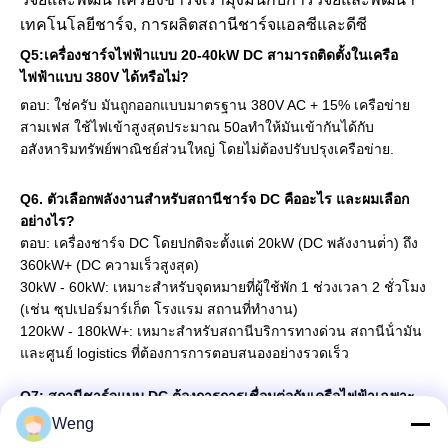
วิจัยและพัฒนาเครื่องชาร์จเรามุ่งมั่นกับการวิจัยและพัฒนา
เทคโนโลยีชาร์จ, การผลิตสถานีชาร์จแอลซีและดีซี
Q5:
เครื่องชาร์จไฟฟ้าแบบ 20-40kW DC สามารถติดตั้งในเครือ
ไฟฟ้าแบบ 380V ได้หรือไม่?
ตอบ: ใช่ครับ มันถูกออกแบบมาตรฐาน 380V AC + 15% เครือข่าย
สามเฟส ใช้ไฟเข้าสูงสุดประมาณ 50aทําให้มันเข้ากันได้กับ
อสังหาริมทรัพย์พาณิชย์ส่วนใหญ่ โดยไม่ต้องปรับปรุงเครือข่าย.
Q6. ตัวเลือกพลังงานสําหรับสถานีชาร์จ DC คืออะไร และผมเลือก
อย่างไร?
ตอบ: เครื่องชาร์จ DC โดยปกติจะตั้งแต่ 20kW (DC พลังงานต่ํา) ถึง
360kW+ (DC ความเร็วสูงสุด)
30kW - 60kW: เหมาะสําหรับจุดหมายที่ผู้ใช้พัก 1 ช่วงเวลา 2 ชั่วโมง
(เช่น ซุปเปอร์มาร์เก็ต โรงแรม สถานที่ทํางาน)
120kW - 180kW+: เหมาะสําหรับสถานีบริการทางด่วน สถานีน้ํามัน
และศูนย์ logistics ที่ต้องการการตอบสนองอย่างรวดเร็ว
Q7: สถานีชาร์จแบบ DC ต้องการการเชื่อมต่อกับเครือไฟฟ้าเฉพาะ
เจาะจงไหม?
Weng
ตอบ: ครับ ชาร์จแบบ DC ต้องการการเข้า AC สามเฟส (
โดยทั่วไป