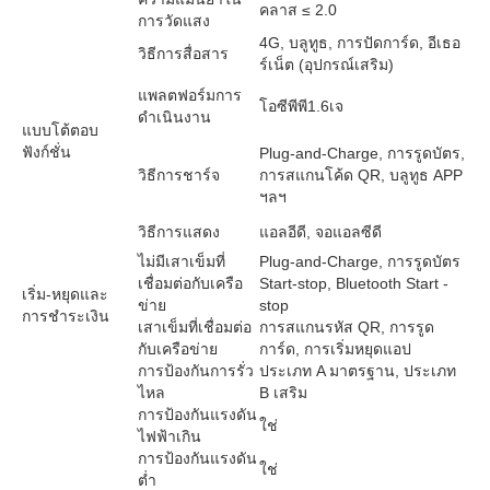
คลาส ≤ 2.0
การวัดแสง
4G, บลูทูธ, การปัดการ์ด, อีเธอ
วิธีการสื่อสาร
ร์เน็ต (อุปกรณ์เสริม)
แพลตฟอร์มการ
โอซีพีพี1.6เจ
ดำเนินงาน
แบบโต้ตอบ
ฟังก์ชั่น
Plug-and-Charge, การรูดบัตร,
วิธีการชาร์จ
การสแกนโค้ด QR, บลูทูธ APP
ฯลฯ
วิธีการแสดง
แอลอีดี, จอแอลซีดี
ไม่มีเสาเข็มที่
Plug-and-Charge, การรูดบัตร
เชื่อมต่อกับเครือ
Start-stop, Bluetooth Start -
เริ่ม-หยุดและ
ข่าย
stop
การชำระเงิน
เสาเข็มที่เชื่อมต่อ
การสแกนรหัส QR, การรูด
กับเครือข่าย
การ์ด, การเริ่มหยุดแอป
การป้องกันการรั่ว
ประเภท A มาตรฐาน, ประเภท
ไหล
B เสริม
การป้องกันแรงดัน
ใช่
ไฟฟ้าเกิน
การป้องกันแรงดัน
ใช่
ต่ำ