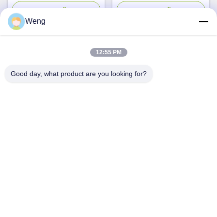
ระยะ EV ที่มีอัตราการผลิตสูง
พกพา EV Station ประเภท 2
สภาพปัจจุบันใหม่
CCS อะแดปเตอร์ WIFI
จอทตอนนี้
จอทตอนนี้
Weng
12:55 PM
ติดต่อด่วน
Good day, what product are you looking for?
ที่อยู่
อาคารอุตสาหกรรม Dianda เลขที่ 336 ถนน Yuan Second
ตำบล Xin'an เขต Bao'an เมืองเซินเจิ้น
โทร
0086-755-23283586
อีเมล
hnztech@126.com
นโยบายความเป็นส่วนตัว
|
แผนผังเว็บไซต์
| จีน ดี คุณภาพ สถานี