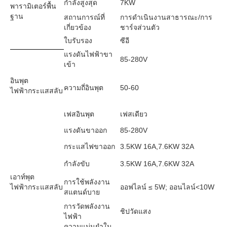
กำลังสูงสุด
7KW
พารามิเตอร์พื้น
ฐาน
สถานการณ์ที่
การดำเนินงานสาธารณะ/การ
เกี่ยวข้อง
ชาร์จส่วนตัว
ใบรับรอง
ซีอี
แรงดันไฟฟ้าขา
85-280V
เข้า
อินพุต
ความถี่อินพุต
50-60
ไฟฟ้ากระแสสลับ
เฟสอินพุต
เฟสเดียว
แรงดันขาออก
85-280V
กระแสไฟขาออก
3.5KW 16A,7.6KW 32A
กำลังขับ
3.5KW 16A,7.6KW 32A
เอาท์พุต
การใช้พลังงาน
ไฟฟ้ากระแสสลับ
ออฟไลน์ ≤ 5W; ออนไลน์<10W
สแตนด์บาย
การวัดพลังงาน
ชิปวัดแสง
ไฟฟ้า
ความแม่นยำใน