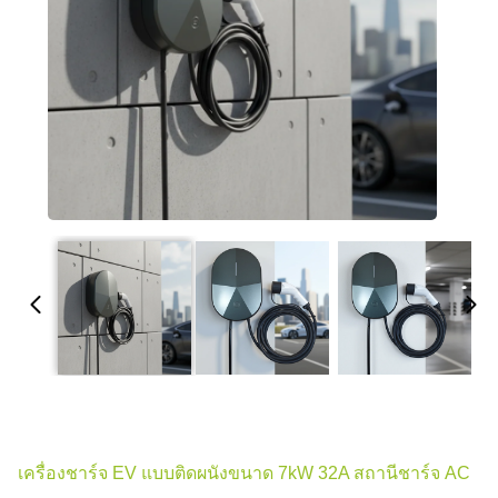
เครื่องชาร์จ EV แบบติดผนังขนาด 7kW 32A สถานีชาร์จ AC