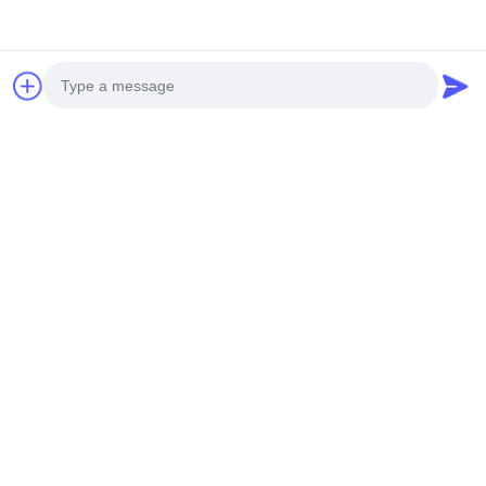
Photo
Video Call
Audio Call