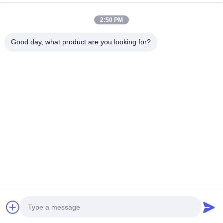
โปรโตคอล OCPP 1.6J
พาหนะไฟฟ้า
จอทตอนนี้
จอทตอนนี้
2:50 PM
Good day, what product are you looking for?
ติดต่อด่วน
ที่อยู่
อาคารอุตสาหกรรม Dianda เลขที่ 336 ถนน Yuan Second
ตำบล Xin'an เขต Bao'an เมืองเซินเจิ้น
โทร
0086-755-23283586
อีเมล
hnztech@126.com
นโยบายความเป็นส่วนตัว
|
แผนผังเว็บไซต์
| จีน ดี คุณภาพ สถานี