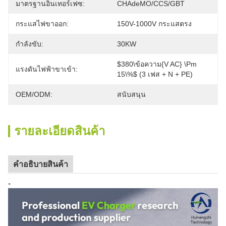
มาตรฐานอินเทอร์เฟซ:
CHAdeMO/CCS/GBT
กระแสไฟขาออก:
150V-1000V กระแสตรง
กำลังขับ:
30KW
$380\ข้อความ{V AC} \pm 
แรงดันไฟฟ้าขาเข้า:
15\%$ (3 เฟส + N + PE)
OEM/ODM:
สนับสนุน
รายละเอียดสินค้า
คําอธิบายสินค้า
-