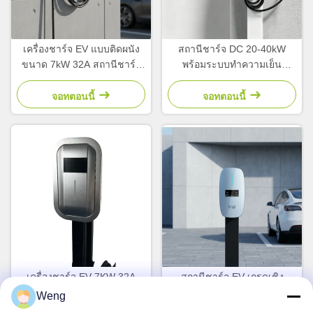
เครื่องชาร์จ EV แบบติดผนัง
สถานีชาร์จ DC 20-40kW
ขนาด 7kW 32A สถานีชาร์จ
พร้อมระบบทำความเย็น
AC สำหรับใช้ในบ้านและเชิง
อัจฉริยะและระดับการกันน้ำ
พาณิชย์
IP54 สำหรับหน่วยพลังงาน
จอทตอนนี้
จอทตอนนี้
EVSE
เครื่องชาร์จ EV 7KW 32A
สถานีชาร์จ EV เกรดเชิง
พร้อมอินเทอร์เฟซ Type2/GBT
พาณิชย์ 7kW 32A พร้อมขั้วต่อ
Weng
และสถานีชาร์จ Wallbox
Type 2 GBT สำหรับยาน