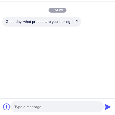
สถานีชาร์จรถไฟฟ้าใหม่ 22kw
Wisenergy 32A 22KW Fast
AC สถานีชาร์จรถไฟฟ้าสาม
Home รถชาร์จไฟฟ้าใหม่แบบ
6:24 PM
ระยะ EV ที่มีอัตราการผลิตสูง
พกพา EV Station ประเภท 2
สภาพปัจจุบันใหม่
CCS อะแดปเตอร์ WIFI
จอทตอนนี้
จอทตอนนี้
Good day, what product are you looking for?
ติดต่อด่วน
ที่อยู่
อาคารอุตสาหกรรม Dianda เลขที่ 336 ถนน Yuan Second
ตำบล Xin'an เขต Bao'an เมืองเซินเจิ้น
โทร
0086-755-23283586
อีเมล
hnztech@126.com