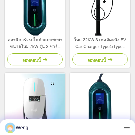
สถานีชาร์จรถไฟฟ้าแบบพกพา
ใหม่ 22KW 3 เฟสติดผนัง EV
ขนาดใหม่ 7kW รุ่น 2 ชาร์จ
Car Charger Type1/Type2
เร็ว 32A Output Current
สถานีชาร์จรถยนต์ไฟฟ้า
สภาพใหม่
จอทตอนนี้
จอทตอนนี้
Weng