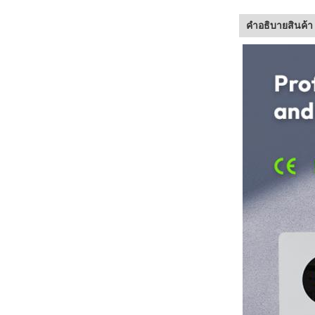
คําอธิบายสินค้า