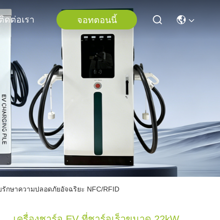
ติดต่อเรา
จอทตอนนี้
ะบบรักษาความปลอดภัยอัจฉริยะ NFC/RFID
เครื่องชาร์จ EV ที่ชาร์จเร็วขนาด 22kW