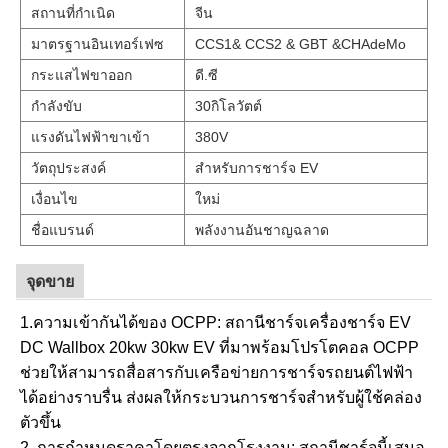
สถานที่กำเนิด
จีน
มาตรฐานอินเทอร์เฟซ
CCS1& CCS2 & GBT &CHAdeMo
กระแสไฟขาออก
ดี.ซี
กำลังขับ
30กิโลวัตต์
แรงดันไฟฟ้าขาเข้า
380V
วัตถุประสงค์
สำหรับการชาร์จ EV
เงื่อนไข
ใหม่
ชื่อแบรนด์
พลังงานอันชาญฉลาด
จุดขาย
1.ความเข้ากันได้ของ OCPP: สถานีชาร์จเครื่องชาร์จ EV
DC Wallbox 20kw 30kw EV ที่มาพร้อมโปรโตคอล OCPP
ช่วยให้สามารถสื่อสารกับเครือข่ายการชาร์จรถยนต์ไฟฟ้า
ได้อย่างราบรื่น ส่งผลให้กระบวนการชาร์จสำหรับผู้ใช้คล่อง
ตัวขึ้น
2. การกำหนดราคาโดยตรงจากโรงงาน: สถานีชาร์จนี้เสนอ