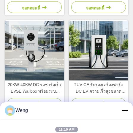
ระบบควบคุมอุณหภูมิที่ฉลาด
แบบจุลินทรีย์แบบจุลินทรีย์
และ RFID Smart Access
แบบจุลินทรีย์แบบจุลินทรีย์
จอทตอนนี้
จอทตอนนี้
แบบจุลินทรีย์แบบจุลินทรีย์
แบบจุลินทรีย์แบบจุลินทรีย์
20KW-40KW DC รถชาร์จเร็ว
TUV CE รับรองเครื่องชาร์จ
EVSE Wallbox พร้อมระบบ
DC EV ความเร็วสูงขนาด
สมดุลภาระภาระและการ
120kW พร้อมปืนคู่และเอาต์พุต
รับรอง TUV
แรงดันสูงสำหรับสถานีรถ
จอทตอนนี้
จอทตอนนี้
Weng
บรรทุกรถบัส
11:16 AM