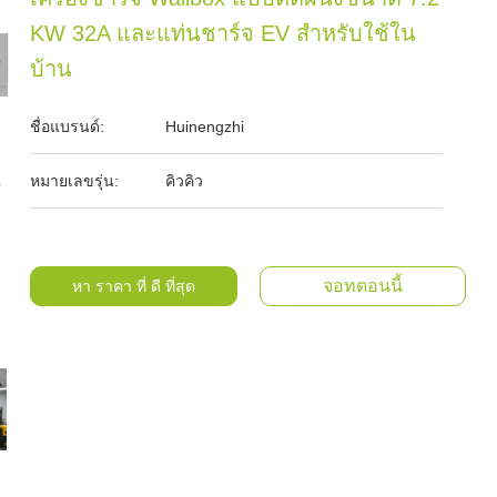
KW 32A และแท่นชาร์จ EV สำหรับใช้ใน
บ้าน
ชื่อแบรนด์:
Huinengzhi
หมายเลขรุ่น:
คิวคิว
จอทตอนนี้
หา ราคา ที่ ดี ที่สุด