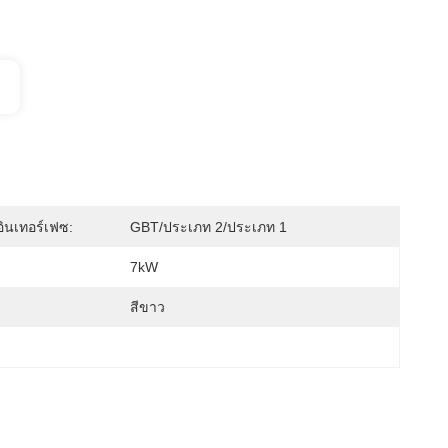
ินเทอร์เฟซ:
GBT/ประเภท 2/ประเภท 1
7kW
สีขาว