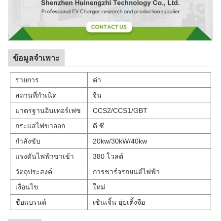
ข้อมูลจำเพาะ
รายการ
ค่า
สถานที่กำเนิด
จีน
มาตรฐานอินเทอร์เฟซ
CCS2/CCS1/GBT
กระแสไฟขาออก
ดี.ซี
กำลังขับ
20kw/30kW/40kw
แรงดันไฟฟ้าขาเข้า
380 โวลต์
วัตถุประสงค์
การชาร์จรถยนต์ไฟฟ้า
เงื่อนไข
ใหม่
ชื่อแบรนด์
เซินเจิ้น ฮุ่ยเติ้งจือ