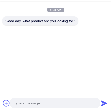
5:05 AM
Good day, what product are you looking for?
เครื่องชาร์จรถไฟฟ้าติดผนัง
สถานีชาร์จ EV ติดผนังที่มี
20KW DC GBT พร้อมควบคุม
พลังงานออก 20-40KW และ
โทรศัพท์มือถือสําหรับการใช้
อินเตอร์เฟซหลายมาตรฐาน
ในบ้านและการผลิต
(CCS1/CCS2/GBT/CHAdeMO)
จอทตอนนี้
จอทตอนนี้
ติดต่อด่วน
ที่อยู่
อาคารอุตสาหกรรม Dianda เลขที่ 336 ถนน Yuan Second
ตำบล Xin'an เขต Bao'an เมืองเซินเจิ้น
โทร
0086-755-23283586