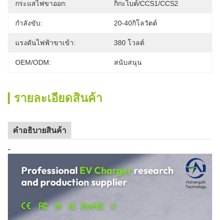
กระแสไฟขาออก:
กิกะไบต์/CCS1/CCS2
กำลังขับ:
20-40กิโลวัตต์
แรงดันไฟฟ้าขาเข้า:
380 โวลต์
OEM/ODM:
สนับสนุน
รายละเอียดสินค้า
คําอธิบายสินค้า
-