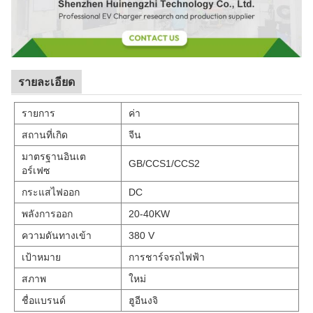
รายละเอียด
รายการ
ค่า
สถานที่เกิด
จีน
มาตรฐานอินเต
GB/CCS1/CCS2
อร์เฟซ
กระแสไฟออก
DC
พลังการออก
20-40KW
ความดันทางเข้า
380 V
เป้าหมาย
การชาร์จรถไฟฟ้า
สภาพ
ใหม่
ชื่อแบรนด์
ฮูอีนงจิ