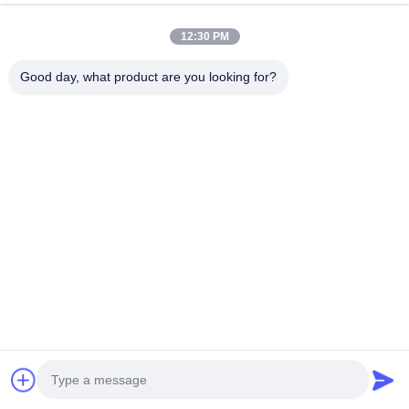
12:30 PM
Good day, what product are you looking for?
เครื่องชาร์จรถไฟฟ้าติดผนัง
สถานีชาร์จด่วนแบบ DC
20KW DC GBT พร้อมควบคุม
ขนาด 30kW ความแรงสูง ด้วย
โทรศัพท์มือถือสําหรับการใช้
การออกแบบที่ประหยัดพื้นที่
ในบ้านและการผลิต
และสอดคล้องกับ OCPP 1.6 &
จอทตอนนี้
จอทตอนนี้
2.0
ติดต่อด่วน