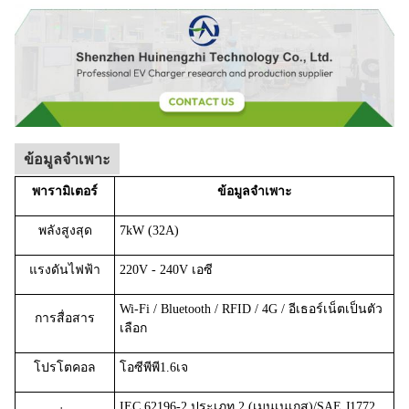
ข้อมูลจำเพาะ
พารามิเตอร์
ข้อมูลจำเพาะ
พลังสูงสุด
7kW (32A)
แรงดันไฟฟ้า
220V - 240V เอซี
Wi-Fi / Bluetooth / RFID / 4G / อีเธอร์เน็ตเป็นตัว
การสื่อสาร
เลือก
โปรโตคอล
โอซีพีพี1.6เจ
IEC 62196-2 ประเภท 2 (เมนเนเกส)/SAE J1772