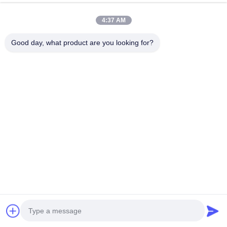
ส่วนใหญ่สามารถรองรับโหลดแบบเฟสเดียวขนาด 32A โดยไม่ต้อง
อัปเกรดโครงข่ายราคาแพง
4:37 AM
คำถามที่ 8: เครื่องชาร์จ AC ขนาด 7kW ใช้ได้กับรถยนต์ไฟฟ้าทุก
Good day, what product are you looking for?
ประเภทหรือไม่
คำตอบ: ใช่ สามารถใช้ได้กับรถยนต์ไฟฟ้าสมัยใหม่และปลั๊กอินไฮ
บริด (PHEV) เกือบทั้งหมด อย่างไรก็ตาม ความเร็วในการชาร์จจริง
จะถูกจำกัดด้วยความจุเครื่องชาร์จบนรถสูงสุด (เช่น หาก PHEV
ยอมรับเพียง 3.5kW ก็จะชาร์จที่ 3.5kW แม้ว่าจะเชื่อมต่อกับเครื่อง
ชาร์จขนาด 7kW ก็ตาม)
ถาม
9
: เครื่องชาร์จเหล่านี้รองรับมาตรฐานอินเตอร์เฟซการชาร์จ
แบบใดบ้าง?
คำตอบ: สถานีชาร์จของเราสามารถกำหนดค่าด้วยมาตรฐานตัว
เชื่อมต่อระดับโลกที่หลากหลาย:
การชาร์จ AC: ประเภท 2 (ยุโรป), ประเภท 1 (อเมริกาเหนือ), GB/T
(จีน)
การชาร์จ DC: CCS Combo 2 (ยุโรป), CCS Combo 1
(อเมริกาเหนือ), CHAdeMO (ญี่ปุ่น), GB/T (จีน) และ NACS
(มาตรฐาน Tesla)