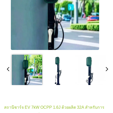
สถานีชาร์จ EV 7kW OCPP 1.6J ด้วยผลิต 32A สําหรับการ