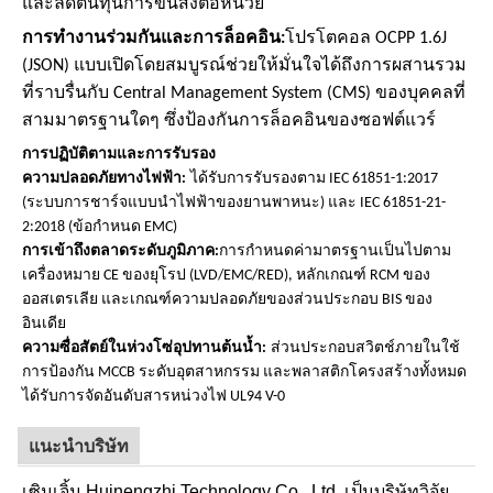
และลดต้นทุนการขนส่งต่อหน่วย
การทำงานร่วมกันและการล็อคอิน:
โปรโตคอล OCPP 1.6J
(JSON) แบบเปิดโดยสมบูรณ์ช่วยให้มั่นใจได้ถึงการผสานรวม
ที่ราบรื่นกับ Central Management System (CMS) ของบุคคลที่
สามมาตรฐานใดๆ ซึ่งป้องกันการล็อคอินของซอฟต์แวร์
การปฏิบัติตามและการรับรอง
ความปลอดภัยทางไฟฟ้า:
ได้รับการรับรองตาม IEC 61851-1:2017
(ระบบการชาร์จแบบนำไฟฟ้าของยานพาหนะ) และ IEC 61851-21-
2:2018 (ข้อกำหนด EMC)
การเข้าถึงตลาดระดับภูมิภาค:
การกำหนดค่ามาตรฐานเป็นไปตาม
เครื่องหมาย CE ของยุโรป (LVD/EMC/RED), หลักเกณฑ์ RCM ของ
ออสเตรเลีย และเกณฑ์ความปลอดภัยของส่วนประกอบ BIS ของ
อินเดีย
ความซื่อสัตย์ในห่วงโซ่อุปทานต้นน้ำ:
ส่วนประกอบสวิตช์ภายในใช้
การป้องกัน MCCB ระดับอุตสาหกรรม และพลาสติกโครงสร้างทั้งหมด
ได้รับการจัดอันดับสารหน่วงไฟ UL94 V-0
แนะนำบริษัท
เซินเจิ้น Huinengzhi Technology Co., Ltd. เป็นบริษัทวิจัย