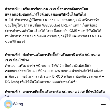
คำถามที่ 5 เครื่องชาร์จขนาด 7kW นี้สามารถจัดการโดย
แพลตฟอร์มซอฟต์แวร์ไวท์เลเบลของบริษัทอื่นได้หรือไม่
ก. ใช่. ด้วยการปฏิบัติตาม OCPP 1.6J อย่างสมบูรณ์ เครื่องชาร์จ
ช่วยให้ผู้ให้บริการเปลี่ยน WebSocket URL ผ่านหน้าเว็บหรือแอ
ปการกำหนดค่าในเครื่องได้ โดยเชื่อมต่อกับ CMS ของบริษัทอื่นได้
ทันทีสำหรับการเรียกเก็บเงิน การอนุญาตผู้ใช้ และการอัปเดต OTA
ของเฟิร์มแวร์
คำถามที่ 6: ข้อกำหนดในการติดตั้งสำหรับสถานีชาร์จ AC ขนาด
7kW มีอะไรบ้าง
คำตอบ: เครื่องชาร์จ AC ขนาด 7kW จำเป็นต้องมี
เฟสเดียว
230V
แหล่งจ่ายไฟ AC ที่มีกระแส 32A ขอแนะนำอย่างยิ่งให้ติดตั้งเซ
อร์กิตเบรกเกอร์เฉพาะ (ประเภท B RCD หรือการป้องกันประเภท A +
DC 6mA) เพื่อให้มั่นใจในความปลอดภัยทางไฟฟ้า
คำถามที่ 7: สามารถติดตั้งเครื่องชาร์จ AC ขนาด 7kW ที่บ้านได้หรือ
ไม่
คำตอบ: ใช่ เครื่องชาร์จ AC ขนาด 7kW เป็นตัวเลือกยอดนิยม
Weng
สำหรับการติดตั้งในที่พักอาศัย เนื่องจากโครงข่ายไฟฟ้าในครัวเรือน