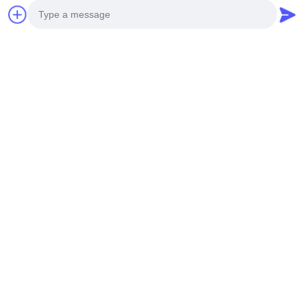
Photo
Video Call
Audio Call