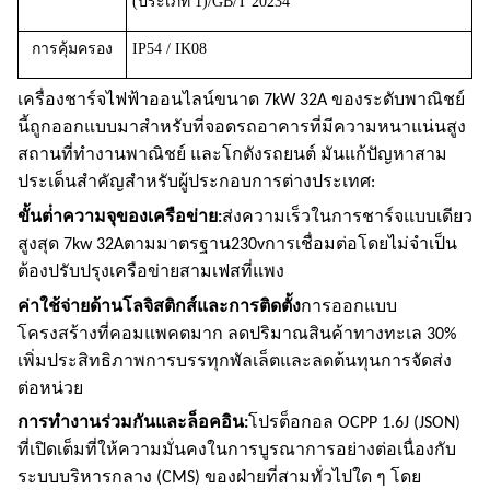
(ประเภท 1)/GB/T 20234
การคุ้มครอง
IP54 / IK08
เครื่องชาร์จไฟฟ้าออนไลน์ขนาด 7kW 32A ของระดับพาณิชย์
นี้ถูกออกแบบมาสําหรับที่จอดรถอาคารที่มีความหนาแน่นสูง
สถานที่ทํางานพาณิชย์ และโกดังรถยนต์
มันแก้ปัญหาสาม
ประเด็นสําคัญสําหรับผู้ประกอบการต่างประเทศ:
ขั้นต่ําความจุของเครือข่าย:
ส่งความเร็วในการชาร์จแบบเดียว
สูงสุด
7kw 32A
ตามมาตรฐาน
230v
การเชื่อมต่อโดยไม่จําเป็น
ต้องปรับปรุงเครือข่ายสามเฟสที่แพง
ค่าใช้จ่ายด้านโลจิสติกส์และการติดตั้ง
การออกแบบ
โครงสร้างที่คอมแพคตมาก ลดปริมาณสินค้าทางทะเล 30%
เพิ่มประสิทธิภาพการบรรทุกพัลเล็ตและลดต้นทุนการจัดส่ง
ต่อหน่วย
การทํางานร่วมกันและล็อคอิน:
โปรต็อกอล OCPP 1.6J (JSON)
ที่เปิดเต็มที่ให้ความมั่นคงในการบูรณาการอย่างต่อเนื่องกับ
ระบบบริหารกลาง (CMS) ของฝ่ายที่สามทั่วไปใด ๆ โดย