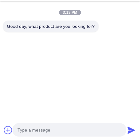
A:
AC
&
DC
EV
ค้อนชาร์จ
3:13 PM
Q4. ทําไมคุณควรซื้อจากเรา และไม่จากผู้จําหน่ายอื่น?
A:
บริษัท เฉินเจน ฮุยเนงจิ เทคโนโลยี จํากัด เป็นบริษัทที่ทํา
Good day, what product are you looking for?
การวิจัยและพัฒนาเครื่องชาร์จเรามุ่งมั่นกับการวิจัยและ
พัฒนาเทคโนโลยีชาร์จ, การผลิตสถานีชาร์จแอลซีและดีซี
Q5. เครื่องชาร์จขนาด 7kW นี้สามารถบริหารโดยแพลตฟอร์ม
ซอฟต์แวร์ที่ระบุสีขาวจากฝ่ายที่ 3 ได้หรือไม่?
ตอบ: ได้ครับ ด้วยการปฏิบัติตาม OCPP 1.6J อย่างเต็มที่ เครื่องชาร์จ
สามารถให้ผู้ประกอบการเปลี่ยน URL WebSocket ผ่านหน้าเว็บหรือ
แอพการตั้งค่าท้องถิ่นการอนุญาตผู้ใช้, และอัพเดทฟอร์มแวร์ OTA
Q6: ความต้องการในการติดตั้งสําหรับสถานีชาร์จ AC 7kW คือ
อะไร?
ตอบ: ชาร์จอัตราแลกเปลี่ยน 7kW ต้องการ
เครื่องไฟฟ้าแบบเดียวเฟส
230V
แหล่งไฟฟ้า AC ขนาด 32A แนะนําอย่างมากให้ติดตั้งเครื่องตัด
วงจรพิเศษ (ประเภท B RCD หรือประเภท A + DC ป้องกัน 6mA) เพื่อ
รับรองความปลอดภัยทางไฟฟ้า
คําถามที่ 7: สามารถติดตั้งชาร์จออนไลน์ 7kW ได้ที่บ้านไหม?