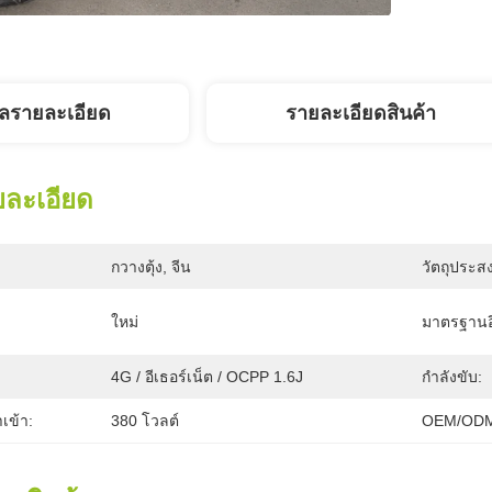
ูลรายละเอียด
รายละเอียดสินค้า
ยละเอียด
กวางตุ้ง, จีน
วัตถุประสง
ใหม่
มาตรฐานอ
4G / อีเธอร์เน็ต / OCPP 1.6J
กำลังขับ:
เข้า:
380 โวลต์
OEM/ODM