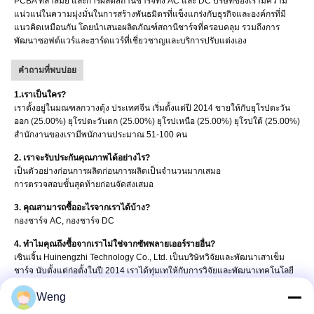
PCBA ที่ล้ำสมัย และการผลิตสถานีชาร์จทั้ง AC และ DC บริษัทของเรามีความ
แน่วแน่ในความมุ่งมั่นในการสร้างพันธมิตรที่แข็งแกร่งกับธุรกิจและองค์กรที่มี
แนวคิดเหมือนกัน โดยนำเสนอผลิตภัณฑ์สถานีชาร์จที่ครอบคลุม รวมถึงการ
พัฒนาซอฟต์แวร์และฮาร์ดแวร์ที่เชี่ยวชาญและบริการปรับแต่งเอง
คำถามที่พบบ่อย
1.เราเป็นใคร?
เราตั้งอยู่ในมณฑลกวางตุ้ง ประเทศจีน เริ่มตั้งแต่ปี 2014 ขายให้กับยุโรปตะวัน
ออก (25.00%) ยุโรปตะวันตก (25.00%) ยุโรปเหนือ (25.00%) ยุโรปใต้ (25.00%)
สำนักงานของเรามีพนักงานประมาณ 51-100 คน
2. เราจะรับประกันคุณภาพได้อย่างไร?
เป็นตัวอย่างก่อนการผลิตก่อนการผลิตเป็นจำนวนมากเสมอ
การตรวจสอบขั้นสุดท้ายก่อนจัดส่งเสมอ
3. คุณสามารถซื้ออะไรจากเราได้บ้าง?
กองชาร์จ AC, กองชาร์จ DC
4. ทำไมคุณถึงซื้อจากเราไม่ใช่จากซัพพลายเออร์รายอื่น?
เซินเจิ้น Huinengzhi Technology Co., Ltd. เป็นบริษัทวิจัยและพัฒนาเสาเข็ม
ชาร์จ นับตั้งแต่ก่อตั้งในปี 2014 เราได้ทุ่มเทให้กับการวิจัยและพัฒนาเทคโนโลยี
การชาร์จ การผลิตสถานีชาร์จ AC และ DC
Weng
5. เราสามารถให้บริการอะไรได้บ้าง?