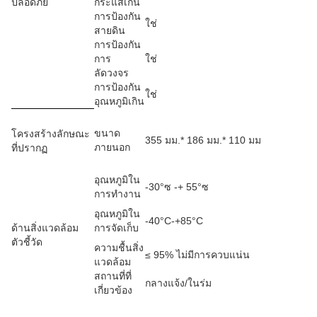
ปลอดภัย
กระแสเกิน
การป้องกัน
ใช่
สายดิน
การป้องกัน
การ
ใช่
ลัดวงจร
การป้องกัน
ใช่
อุณหภูมิเกิน
ขนาด
โครงสร้างลักษณะ
355 มม.* 186 มม.* 110 มม
ภายนอก
ที่ปรากฏ
อุณหภูมิใน
-30°ซ -+ 55°ซ
การทำงาน
อุณหภูมิใน
-40°C-+85°C
ด้านสิ่งแวดล้อม
การจัดเก็บ
ตัวชี้วัด
ความชื้นสิ่ง
≤ 95% ไม่มีการควบแน่น
แวดล้อม
สถานที่ที่
กลางแจ้ง/ในร่ม
เกี่ยวข้อง