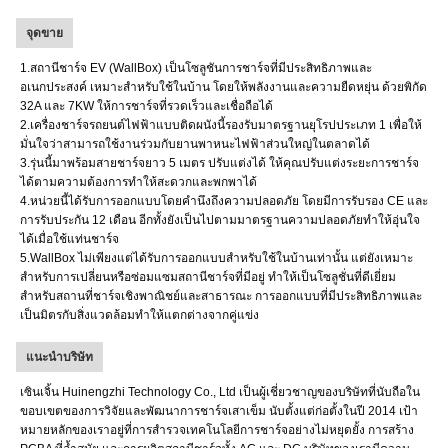
จุดขาย
1.สถานีชาร์จ EV (WallBox) เป็นโซลูชันการชาร์จที่มีประสิทธิภาพและ
อเนกประสงค์ เหมาะสำหรับใช้ในบ้าน โดยให้พลังงานและความยืดหยุ่น ด้วยพิกัด
32A และ 7KW ให้การชาร์จที่รวดเร็วและเชื่อถือได้
2.เครื่องชาร์จรถยนต์ไฟฟ้าแบบติดผนังนี้รองรับมาตรฐานยุโรปประเภท 1 เพื่อให้
มั่นใจว่าสามารถใช้งานร่วมกับยานพาหนะไฟฟ้าส่วนใหญ่ในตลาดได้
3.รุ่นนี้มาพร้อมสายชาร์จยาว 5 เมตร ปรับแต่งได้ ให้คุณปรับแต่งระยะการชาร์จ
ได้ตามความต้องการทำให้สะดวกและพกพาได้
4.หน่วยนี้ได้รับการออกแบบโดยคำนึงถึงความปลอดภัย โดยมีการรับรอง CE และ
การรับประกัน 12 เดือน อีกทั้งยังเป็นไปตามมาตรฐานความปลอดภัยทำให้อุ่นใจ
ได้เมื่อใช้แท่นชาร์จ
5.WallBox ไม่เพียงแต่ได้รับการออกแบบสำหรับใช้ในบ้านเท่านั้น แต่ยังเหมาะ
สำหรับการเปลี่ยนหรือซ่อมแซมสถานีชาร์จที่มีอยู่ ทำให้เป็นโซลูชั่นที่ดีเยี่ยม
สำหรับสถานที่ชาร์จเชิงพาณิชย์และสาธารณะ การออกแบบที่มีประสิทธิภาพและ
เป็นมิตรกับสิ่งแวดล้อมทำให้แตกต่างจากคู่แข่ง
แนะนำบริษัท
เซินเจิ้น Huinengzhi Technology Co., Ltd เป็นผู้เชี่ยวชาญของบริษัทที่นับถือใน
ขอบเขตของการวิจัยและพัฒนาการชาร์จเสาเข็ม นับตั้งแต่ก่อตั้งในปี 2014 เป้า
หมายหลักของเราอยู่ที่การสำรวจเทคโนโลยีการชาร์จอย่างไม่หยุดยั้ง การสร้าง