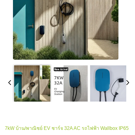
7kW บ้าน/พาณิชย์ EV ชาร์จ 32A AC รถไฟฟ้า Wallbox IP65