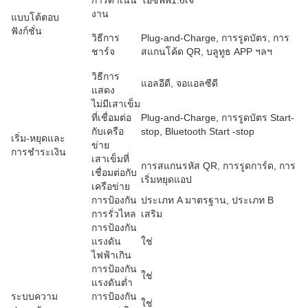
งาน
แบบโต้ตอบ
ฟังก์ชั่น
วิธีการ
Plug-and-Charge, การรูดบัตร, การ
ชาร์จ
สแกนโค้ด QR, บลูทูธ APP ฯลฯ
วิธีการ
แอลอีดี, จอแอลซีดี
แสดง
ไม่มีเสาเข็ม
ที่เชื่อมต่อ
Plug-and-Charge, การรูดบัตร Start-
กับเครือ
stop, Bluetooth Start -stop
เริ่ม-หยุดและ
ข่าย
การชำระเงิน
เสาเข็มที่
การสแกนรหัส QR, การรูดการ์ด, การ
เชื่อมต่อกับ
เริ่มหยุดแอป
เครือข่าย
การป้องกัน
ประเภท A มาตรฐาน, ประเภท B
การรั่วไหล
เสริม
การป้องกัน
แรงดัน
ใช่
ไฟฟ้าเกิน
การป้องกัน
ใช่
แรงดันต่ำ
ระบบความ
การป้องกัน
ใช่