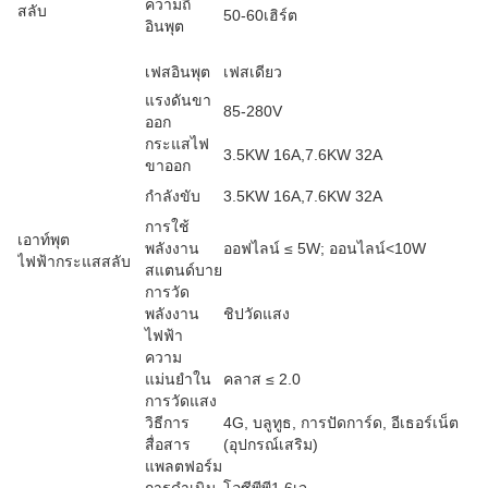
ความถี่
สลับ
50-60เฮิร์ต
อินพุต
เฟสอินพุต
เฟสเดียว
แรงดันขา
85-280V
ออก
กระแสไฟ
3.5KW 16A,7.6KW 32A
ขาออก
กำลังขับ
3.5KW 16A,7.6KW 32A
การใช้
เอาท์พุต
พลังงาน
ออฟไลน์ ≤ 5W; ออนไลน์<10W
ไฟฟ้ากระแสสลับ
สแตนด์บาย
การวัด
พลังงาน
ชิปวัดแสง
ไฟฟ้า
ความ
แม่นยำใน
คลาส ≤ 2.0
การวัดแสง
วิธีการ
4G, บลูทูธ, การปัดการ์ด, อีเธอร์เน็ต
สื่อสาร
(อุปกรณ์เสริม)
แพลตฟอร์ม
การดำเนิน
โอซีพีพี1.6เจ