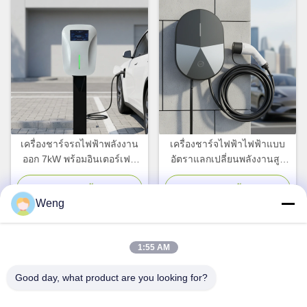
เครื่องชาร์จรถไฟฟ้าพลังงาน
เครื่องชาร์จไฟฟ้าไฟฟ้าแบบ
ออก 7kW พร้อมอินเตอร์เฟซ
อัตราแลกเปลี่ยนพลังงานสูง
IEC 62196-2 ประเภท 2 และ
พร้อมปริมาตรฐานความดัน
ความดันเข้า 220V
การเข้าและการควบคุมแอ
จอทตอนนี้
จอทตอนนี้
Weng
ปสําหรับการชาร์จรถไฟฟ้าที่
ประสิทธิภาพ
1:55 AM
ติดต่อด่วน
Good day, what product are you looking for?
ที่อยู่