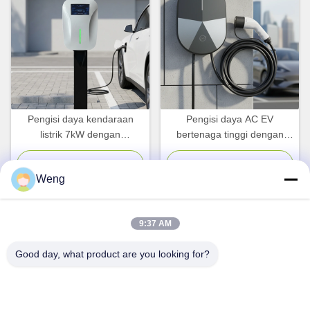
Pengisi daya kendaraan
Pengisi daya AC EV
listrik 7kW dengan
bertenaga tinggi dengan
antarmuka IEC 62196-2 Tipe
tegangan input yang dapat
2 dan tegangan input 220V
disesuaikan dan kontrol
Chat Sekarang
Chat Sekarang
Weng
aplikasi untuk pengisian
daya mobil listrik yang
efisien
9:37 AM
Kontak Cepat
Good day, what product are you looking for?
Alamat
Gedung Industri Dianda, No. 336, Jalan Kedua Yuan,
Subdistrik Xin'an, Distrik Bao'an, Kota Shenzhen