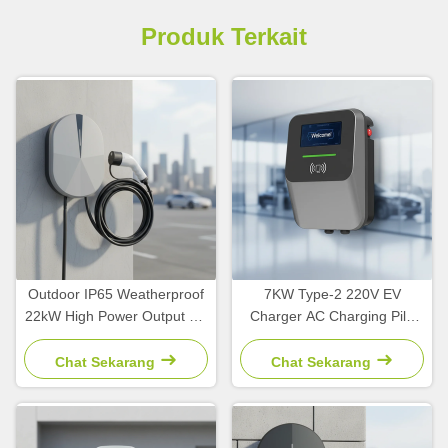
Produk Terkait
Outdoor IP65 Weatherproof
7KW Type-2 220V EV
22kW High Power Output EV
Charger AC Charging Pile
Charging Station dengan
dengan kabel senapan 5
desain anti pencurian untuk
meter untuk penggunaan
Chat Sekarang
Chat Sekarang
tempat kerja publik &
rumah tangga
apartemen