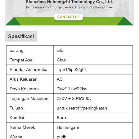
Spesifikasi
barang
nilai
Tempat Asal
Cina
Standar Antarmuka
Tipe1/tipe2/gbt
Arus Keluaran
AC
Daya Keluaran
7kw/11kw/22kw
Tegangan Masukan
220V ± 20%/380v
Tujuan
untuk retrofit/peningkatan
Kondisi
Baru
Nama Merek
Huinengzhi
Warna
putih