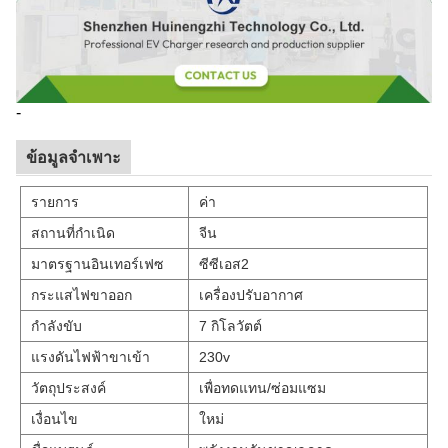
-
ข้อมูลจำเพาะ
รายการ
ค่า
สถานที่กำเนิด
จีน
มาตรฐานอินเทอร์เฟซ
ซีซีเอส2
กระแสไฟขาออก
เครื่องปรับอากาศ
กำลังขับ
7 กิโลวัตต์
แรงดันไฟฟ้าขาเข้า
230v
วัตถุประสงค์
เพื่อทดแทน/ซ่อมแซม
เงื่อนไข
ใหม่