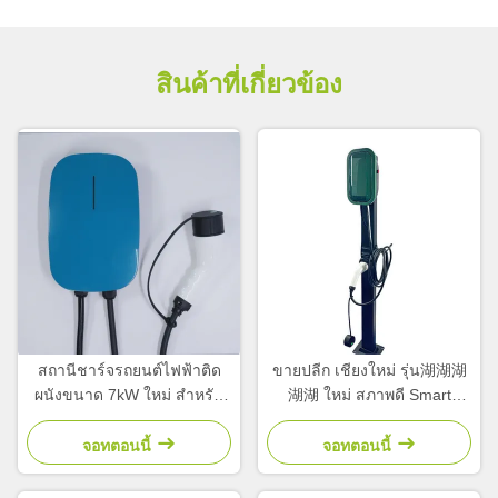
สินค้าที่เกี่ยวข้อง
สถานีชาร์จรถยนต์ไฟฟ้าติด
ขายปลีก เชียงใหม่ รุ่น湖湖湖
ผนังขนาด 7kW ใหม่ สําหรับ
湖湖 ใหม่ สภาพดี Smart
รถยนต์ไฟฟ้า การชาร์จอัตรา
EV/DC เครื่องชาร์จรถเร็ว
แลกเปลี่ยนเร็ว GB
60KW GB/T สถานีชาร์จติด
จอทตอนนี้
จอทตอนนี้
อินเตอร์เฟสมาตรฐาน 32A
พื้น
สภาพใช้