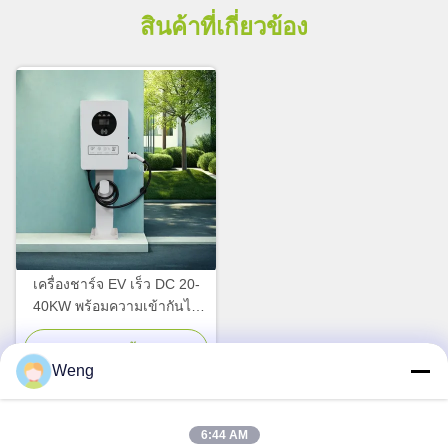
สินค้าที่เกี่ยวข้อง
เครื่องชาร์จ EV เร็ว DC 20-
40KW พร้อมความเข้ากันได้
CCS1/CCS2/CHADEMO/GBT
และหน้าจอสัมผัส LCD ขนาด
จอทตอนนี้
Weng
7 นิ้ว
6:44 AM