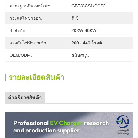
มาตรฐานอินเทอร์เฟซ:
GBT/CCS1/CCS2
กระแสไฟขาออก:
ดี.ซี
กำลังขับ:
20KW-40KW
แรงดันไฟฟ้าขาเข้า:
200 - 440 โวลต์
OEM/ODM:
สนับสนุน
รายละเอียดสินค้า
คําอธิบายสินค้า
-