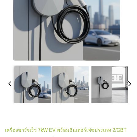
เครื่องชาร์จเร็ว 7kW EV พร้อมอินเตอร์เฟซประเภท 2/GBT