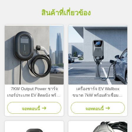
สินค้าที่เกี่ยวข้อง
7KW Output Power ชาร์จ
เครื่องชาร์จ EV Wallbox
เกอร์ประเภท EV ติดผนัง พร้อม
ขนาด 7kW พร้อมตัวเชื่อมต่อ
การควบคุม APP มือถือสําหรับ
SAE J1772 Type 1 และ RFID
ใช้ในบ้าน
ควบคุมแอปสำหรับการชาร์จ
จอทตอนนี้
จอทตอนนี้
บ้านอัจฉริยะ