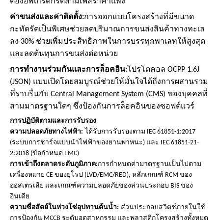
ต้องอัพเกรดกริดสามเฟสราคาแพง
ค่าขนส่งและค่าติดตั้ง:
การออกแบบโครงสร้างที่มีขนาด
กะทัดรัดเป็นพิเศษช่วยลดปริมาณการขนส่งสินค้าทางทะเล
ลง 30% ช่วยเพิ่มประสิทธิภาพในการบรรทุกพาเลทให้สูงสุด
และลดต้นทุนการขนส่งต่อหน่วย
การทำงานร่วมกันและการล็อคอิน:
โปรโตคอล OCPP 1.6J
(JSON) แบบเปิดโดยสมบูรณ์ช่วยให้มั่นใจได้ถึงการผสานรวม
ที่ราบรื่นกับ Central Management System (CMS) ของบุคคลที่
สามมาตรฐานใดๆ ซึ่งป้องกันการล็อคอินของซอฟต์แวร์
การปฏิบัติตามและการรับรอง
ความปลอดภัยทางไฟฟ้า:
ได้รับการรับรองตาม IEC 61851-1:2017
(ระบบการชาร์จแบบนำไฟฟ้าของยานพาหนะ) และ IEC 61851-21-
2:2018 (ข้อกำหนด EMC)
การเข้าถึงตลาดระดับภูมิภาค:
การกำหนดค่ามาตรฐานเป็นไปตาม
เครื่องหมาย CE ของยุโรป (LVD/EMC/RED), หลักเกณฑ์ RCM ของ
ออสเตรเลีย และเกณฑ์ความปลอดภัยของส่วนประกอบ BIS ของ
อินเดีย
ความซื่อสัตย์ในห่วงโซ่อุปทานต้นน้ำ:
ส่วนประกอบสวิตช์ภายในใช้
การป้องกัน MCCB ระดับอุตสาหกรรม และพลาสติกโครงสร้างทั้งหมด