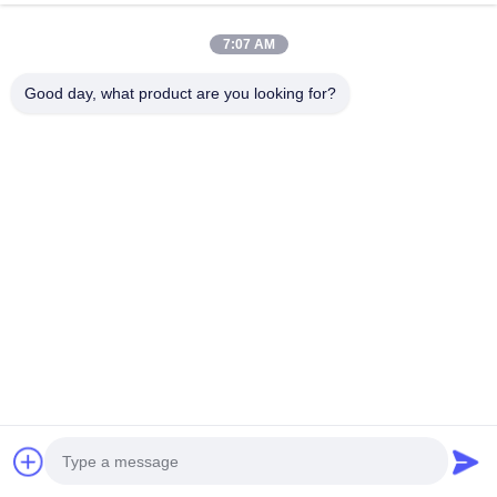
(อเมริกาเหนือ), CHAdeMO (ญี่ปุ่น), GB/T (จีน) และ NACS
(มาตรฐาน Tesla)
7:07 AM
ถาม
9
: อุปกรณ์ชาร์จเหล่านี้ปลอดภัยที่จะใช้ในสายฝนหรือสภาพ
Good day, what product are you looking for?
อากาศเลวร้ายหรือไม่?
ก. ใช่. ที่ชาร์จของเราได้รับการออกแบบให้ทนต่อสภาพอากาศได้สูง
(โดยทั่วไป
IP54 หรือ IP55
สำหรับการใช้งานกลางแจ้ง) มีการป้องกัน
ความปลอดภัยหลายประการ รวมถึงการป้องกันกระแสเกิน แรงดันไฟ
เกิน การลัดวงจร การรั่วไหล และการป้องกันฟ้าผ่า
คำถามที่ 10: ฉันสามารถกำหนด LOGO ของตัวเองได้หรือไม่?
คำตอบ:
ใช่. คุณไม่เพียงแต่สามารถกำหนดโลโก้ได้เท่านั้น แต่ยังรวม
ถึงสี สายเคเบิล กล่องหุ้ม และกล่องอีกด้วย เพียงติดต่อเราหากคุณมี
ความต้องการพิเศษ
เรายอมรับการปรับแต่งรูปลักษณ์/ซอฟต์แวร์/
ฟังก์ชัน/อุปกรณ์เสริม/มาตรฐานการชาร์จ/บรรจุภัณฑ์ ฯลฯ อย่างเต็ม
รูปแบบ
คำถามที่ 11: ชาร์จรถจนเต็มได้นานแค่ไหน?
หากต้องการทราบว่าจะชาร์จรถยนต์ได้นานแค่ไหน คุณจำเป็นต้อง
ทราบกำลังไฟ OBC (เครื่องชาร์จในตัว) ของรถยนต์ ความจุแบตเตอรี่
รถยนต์ และกำลังไฟของเครื่องชาร์จ ชั่วโมงในการชาร์จรถยนต์ให้