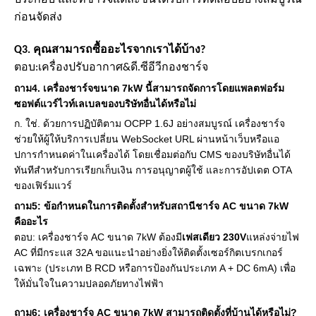
ประกอบ และที่ชาร์จแต่ละชิ้นได้รับการทดสอบอย่างสมบูรณ์
ก่อนจัดส่ง
Q3. คุณสามารถซื้ออะไรจากเราได้บ้าง?
ตอบ:
เครื่องปรับอากาศ
&
ดี.ซี
อีวี
กองชาร์จ
ถาม
4
. เครื่องชาร์จขนาด 7kW นี้สามารถจัดการโดยแพลตฟอร์ม
ซอฟต์แวร์ไวท์เลเบลของบริษัทอื่นได้หรือไม่
ก. ใช่. ด้วยการปฏิบัติตาม OCPP 1.6J อย่างสมบูรณ์ เครื่องชาร์จ
ช่วยให้ผู้ให้บริการเปลี่ยน WebSocket URL ผ่านหน้าเว็บหรือแอ
ปการกำหนดค่าในเครื่องได้ โดยเชื่อมต่อกับ CMS ของบริษัทอื่นได้
ทันทีสำหรับการเรียกเก็บเงิน การอนุญาตผู้ใช้ และการอัปเดต OTA
ของเฟิร์มแวร์
ถาม
5
: ข้อกำหนดในการติดตั้งสำหรับสถานีชาร์จ AC ขนาด 7kW
คืออะไร
ตอบ: เครื่องชาร์จ AC ขนาด 7kW ต้องมี
เฟสเดียว 230V
แหล่งจ่ายไฟ
AC ที่มีกระแส 32A ขอแนะนำอย่างยิ่งให้ติดตั้งเซอร์กิตเบรกเกอร์
เฉพาะ (ประเภท B RCD หรือการป้องกันประเภท A + DC 6mA) เพื่อ
ให้มั่นใจในความปลอดภัยทางไฟฟ้า
ถาม
6
: เครื่องชาร์จ AC ขนาด 7kW สามารถติดตั้งที่บ้านได้หรือไม่?