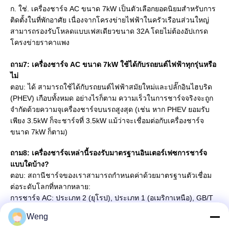
ก. ใช่. เครื่องชาร์จ AC ขนาด 7kW เป็นตัวเลือกยอดนิยมสำหรับการ
ติดตั้งในที่พักอาศัย เนื่องจากโครงข่ายไฟฟ้าในครัวเรือนส่วนใหญ่
สามารถรองรับโหลดแบบเฟสเดียวขนาด 32A โดยไม่ต้องอัปเกรด
โครงข่ายราคาแพง
ถาม
7
: เครื่องชาร์จ AC ขนาด 7kW ใช้ได้กับรถยนต์ไฟฟ้าทุกรุ่นหรือ
ไม่
ตอบ: ได้ สามารถใช้ได้กับรถยนต์ไฟฟ้าสมัยใหม่และปลั๊กอินไฮบริด
(PHEV) เกือบทั้งหมด อย่างไรก็ตาม ความเร็วในการชาร์จจริงจะถูก
จำกัดด้วยความจุเครื่องชาร์จบนรถสูงสุด (เช่น หาก PHEV ยอมรับ
เพียง 3.5kW ก็จะชาร์จที่ 3.5kW แม้ว่าจะเชื่อมต่อกับเครื่องชาร์จ
ขนาด 7kW ก็ตาม)
ถาม
8
: เครื่องชาร์จเหล่านี้รองรับมาตรฐานอินเตอร์เฟซการชาร์จ
แบบใดบ้าง?
ตอบ: สถานีชาร์จของเราสามารถกำหนดค่าด้วยมาตรฐานตัวเชื่อม
ต่อระดับโลกที่หลากหลาย:
การชาร์จ AC: ประเภท 2 (ยุโรป), ประเภท 1 (อเมริกาเหนือ), GB/T
(จีน)
Weng
การชาร์จ DC: CCS Combo 2 (ยุโรป), CCS Combo 1