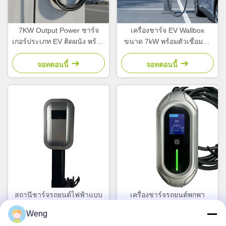
7KW Output Power ชาร์จ
เครื่องชาร์จ EV Wallbox
เกอร์ประเภท EV ติดผนัง พร้อม
ขนาด 7kW พร้อมตัวเชื่อมต่อ
การควบคุม APP มือถือสําหรับ
SAE J1772 Type 1 และ RFID
ใช้ในบ้าน
ควบคุมแอปสำหรับการชาร์จ
จอทตอนนี้
จอทตอนนี้
บ้านอัจฉริยะ
สถานีชาร์จรถยนต์ไฟฟ้าแบบ
เครื่องชาร์จรถยนต์พกพา
ติดผนัง 7kW AC พร้อมเครื่อง
3.5KW/7KW ใหม่ พร้อมอินเต
Weng
ชาร์จเร็วประเภท 2 200-220V
อร์เฟซ Type1/Type2/GB และ