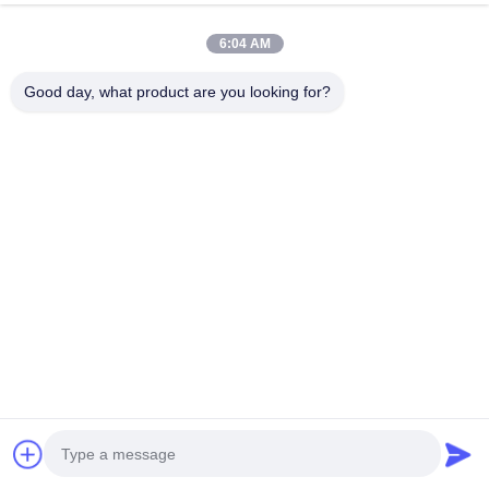
สายชาร์จเร็ว 5m
จอทตอนนี้
จอทตอนนี้
6:04 AM
Good day, what product are you looking for?
ติดต่อด่วน
ที่อยู่
อาคารอุตสาหกรรม Dianda เลขที่ 336 ถนน Yuan Second
ตำบล Xin'an เขต Bao'an เมืองเซินเจิ้น
โทร
0086-755-23283586
อีเมล
hnztech@126.com
นโยบายความเป็นส่วนตัว
|
แผนผังเว็บไซต์
| จีน ดี คุณภาพ สถานี