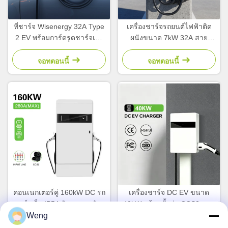
ที่ชาร์จ Wisenergy 32A Type
เครื่องชาร์จรถยนต์ไฟฟ้าติด
2 EV พร้อมการ์ดรูดชาร์จเร็ว
ผนังขนาด 7kW 32A สาย
22KW และการควบคุมแอป
ชาร์จรถยนต์ไฟฟ้าใหม่ พร้อม
WiFi และการป้องกัน IP54
อินเตอร์เฟส GBT
จอทตอนนี้
จอทตอนนี้
และ IK08
คอนเนกเตอร์คู่ 160kW DC รถ
เครื่องชาร์จ DC EV ขนาด
ชาร์จเร็ว IP54 กันอากาศสําห
40kW พร้อมขั้วต่อ CCS2 และ
รับทางด่วนและเรือพาณิชย์
CE UKCA ได้รับการอนุมัติ
Weng
สำหรับสถานีชาร์จเชิงพาณิชย์
จอทตอนนี้
จอทตอนนี้