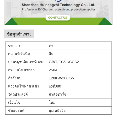
ข้อมูลจำเพาะ
รายการ
ค่า
สถานที่กำเนิด
จีน
มาตรฐานอินเทอร์เฟซ
GB/T/CCS1/CCS2
กระแสไฟขาออก
250A
กำลังขับ
120KW-360KW
แรงดันไฟฟ้าขาเข้า
เอซี380
วัตถุประสงค์
กำลังชาร์จ
เงื่อนไข
ใหม่
ชื่อแบรนด์
ฮุ่ยเหนิงจือ