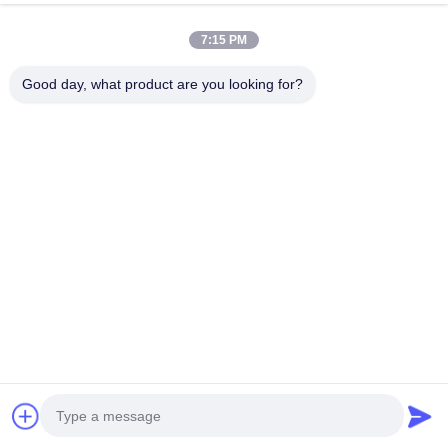
ความเร็วสูง
7:15 PM
Good day, what product are you looking for?
ติดต่อด่วน
ที่อยู่
อาคารอุตสาหกรรม Dianda เลขที่ 336 ถนน Yuan Second
ตำบล Xin'an เขต Bao'an เมืองเซินเจิ้น
โทร
0086-755-23283586
อีเมล
hnztech@126.com
นโยบายความเป็นส่วนตัว
|
แผนผังเว็บไซต์
| จีน ดี คุณภาพ สถานี
ชาร์จ ev เชิงพาณิชย์ ผู้จัดจําหน่าย.ลิขสิทธิ์ 2026 Shenzhen