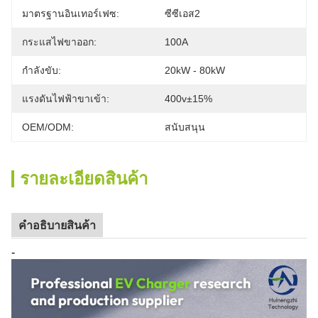
มาตรฐานอินเทอร์เฟซ:
ซีซีเอส2
กระแสไฟขาออก:
100A
กำลังขับ:
20kW - 80kW
แรงดันไฟฟ้าขาเข้า:
400v±15%
OEM/ODM:
สนับสนุน
รายละเอียดสินค้า
คําอธิบายสินค้า
-