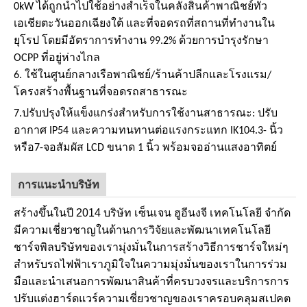
0kW ได้ถูกนําไปใช้อย่างสําเร็จในคลังสินค้าพาณิชย์ทั่ว
เอเชียตะวันออกเฉียงใต้ และที่จอดรถที่สถานที่ทํางานใน
ยุโรป โดยมีอัตราการทํางาน 99.2% ด้วยการบํารุงรักษา
OCPP ที่อยู่ห่างไกล
6. ใช้ใน
ศูนย์กลางเรือพาณิชย์
/
ร้านค้าปลีกและโรงแรม
/
โครงสร้างพื้นฐานที่จอดรถสาธารณะ
7.
ปรับปรุงให้แข็งแกร่งสําหรับการใช้งานสาธารณะ: ปรับ
อากาศ IP54 และความทนทานต่อแรงกระแทก IK10
4.3
- นิ้ว
หรือ
7
-จอสัมผัส LCD ขนาด 1 นิ้ว พร้อมจออ่านแสงอาทิตย์
การแนะนําบริษัท
สร้างขึ้นในปี 2014 บริษัท เซ็นเจน ฮูอีนงจี เทคโนโลยี จํากัด
มีความเชี่ยวชาญในด้านการวิจัยและพัฒนาเทคโนโลยี
ชาร์จพิลบริษัทของเรามุ่งมั่นในการสร้างวิธีการชาร์จใหม่ๆ
สําหรับรถไฟฟ้าเราภูมิใจในความมุ่งมั่นของเราในการร่วม
มือและนําเสนอการพัฒนาสินค้าที่ครบวงจรและบริการการ
ปรับแต่งฮาร์ดแวร์ความเชี่ยวชาญของเราครอบคลุมสเปคต