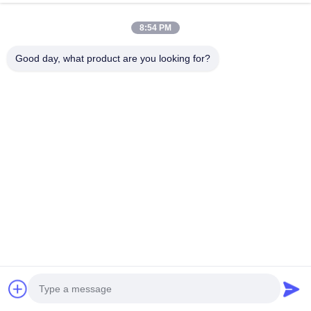
คําตอบ:
ใช่ คุณสามารถไม่เพียงแค่ LOGO ที่กําหนดเอง แต่ยังมีสี,
สายเคเบิล, กล่องกล่องและกล่องกระดาษเพียงแค่ติดต่อเราถ้าคุณมี
8:54 PM
ความต้องการพิเศษ
เรายอมรับการปรับแต่งแบบครบวงจรสําหรับ
ลักษณะ / ซอฟต์แวร์ / ฟังก์ชั่น / อุปกรณ์เสริม / มาตรฐานการชาร์จ /
Good day, what product are you looking for?
แพ็คเกจ เป็นต้น
สินค้าที่เกี่ยวข้อง
ที่ชาร์จ Wisenergy 32A Type
เครื่องชาร์จรถยนต์ไฟฟ้าติด