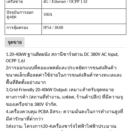
เครือข่าย
4G / Ethernet / OCPP 1.6J
ปัจจุบันการออก
100A
สูงสุด
การคุ้มครอง
IP54 / IK08
จุดขาย
1.
20-4
0kW ฐานติดผนัง สถานีชาร์จด่วน DC 380V AC Input,
OCPP 1.6J
2การออกแบบที่คอมแพคต์และประหยัดการขนส่งสินค้า:
ขนาดเล็กเพื่อลดค่าใช้จ่ายในการขนส่งสินค้าทางทะเลและ
พื้นที่ติดตั้งอย่างมาก
3.Grid-Friendly 20-40kW Output: เหมาะสําหรับจุดหมาย
ทางการค้า (สถานที่ทํางาน, แฟลต, ร้านค้าปลีก) ที่มีความจุ
ของเครือข่าย 380V จํากัด
.
4.
เครื่องควบคุม PCBA อิสระ: ความมั่นคงในการทํางานสูงที่
มีค่ารักษาที่ต่ํากว่า
5
ส่งงาน: โครงการ
20-4
เครื่องชาร์จไฟฟ้าไฟฟ้าประมาณ