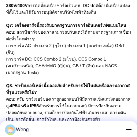
380V/400V
การติดตั้งเครื่องชาร์จเร็วแบบ DC ปกติต้องมีเครื่องแปลง
ที่ตั้งไว้และได้รับการอนุมัติจากบริษัทไฟฟ้าท้องถิ่น
Q
7
: เครื่องชาร์จนี้รองรับมาตรฐานการชาร์จอินเตอร์เฟซแบบไหน
ตอบ: สถานีชาร์จของเราสามารถปรับแต่งได้ตามมาตรฐานการเชื่อม
ต่อทั่วโลกต่างๆ:
การชาร์จ AC: ประเภท 2 (ยุโรป) ประเภท 1 (อเมริกาเหนือ) GB/T
(จีน)
การชาร์จ DC: CCS Combo 2 (ยุโรป), CCS Combo 1
(อเมริกาเหนือ), CHAdeMO (ญี่ปุ่น), GB / T (จีน) และ NACS
(มาตรฐาน Tesla)
Q
8
: ชาร์จเกอร์เหล่านี้ปลอดภัยสําหรับการใช้ในฝนหรือสภาพอากาศ
ที่รุนแรงหรือไม่?
ตอบ: ครับ ชาร์เจอร์ของเราถูกออกแบบให้มีความแข็งแกร่งต่ออากาศ
สูง
IP54 หรือ IP55
สําหรับการใช้ในภายนอก) มีการป้องกันความ
ปลอดภัยหลายอย่าง, รวมถึงการป้องกันไฟฟ้าเกินกระแส, ความดัน
เกิน, การตัดสั้น, การรั่วไหล, และการป้องกันสายฟ้า
Weng
Q9: ผมสามารถปรับเปลี่ยน LOGO ของผมได้หรือไม่?