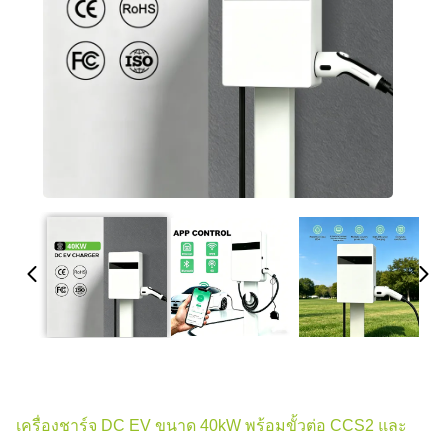
เครื่องชาร์จ DC EV ขนาด 40kW พร้อมขั้วต่อ CCS2 และ