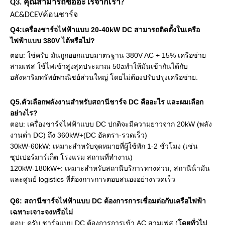
Q3. คุณสามารถซื้ออะไรจากเรา?
AC
&
DC
EV
ค้อนชาร์จ
Q
4
:
เครื่องชาร์จไฟฟ้าแบบ 20-40kW DC สามารถติดตั้งในเครือ
ไฟฟ้าแบบ 380V ได้หรือไม่?
ตอบ: ใช่ครับ มันถูกออกแบบมาตรฐาน 380V AC + 15% เครือข่าย
สามเฟส ใช้ไฟเข้าสูงสุดประมาณ 50aทําให้มันเข้ากันได้กับ
อสังหาริมทรัพย์พาณิชย์ส่วนใหญ่ โดยไม่ต้องปรับปรุงเครือข่าย.
Q
5
.ตัวเลือกพลังงานสําหรับสถานีชาร์จ DC คืออะไร และผมเลือก
อย่างไร?
ตอบ: เครื่องชาร์จไฟฟ้าแบบ DC ปกติจะมีความยาวจาก 20kW (พลัง
งานต่ํา DC) ถึง 360kW
+
(DC อัลตรา-รวดเร็ว)
30kW
-
60kW: เหมาะสําหรับจุดหมายที่ผู้ใช้พัก 1
-
2 ชั่วโมง (เช่น
ซุปเปอร์มาร์เก็ต โรงแรม สถานที่ทํางาน)
120kW
-
180kW
+
: เหมาะสําหรับสถานีบริการทางด่วน, สถานีน้ํามัน
และศูนย์ logistics ที่ต้องการการตอบสนองอย่างรวดเร็ว
Q
6
: สถานีชาร์จไฟฟ้าแบบ DC ต้องการการเชื่อมต่อกับเครือไฟฟ้า
เฉพาะเจาะจงหรือไม่
ตอบ: ครับ ชาร์จแบบ DC ต้องการการเข้า AC สามเฟส (
โดยทั่วไป