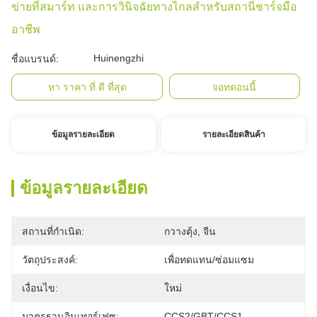
ข่ายที่สมาร์ท และการวินิจฉัยทางไกลสําหรับสถานีชาร์จมือ
อาชีพ
Huinengzhi
ชื่อแบรนด์:
หา ราคา ที่ ดี ที่สุด
จอทตอนนี้
ข้อมูลรายละเอียด
รายละเอียดสินค้า
ข้อมูลรายละเอียด
สถานที่กำเนิด:
กวางตุ้ง, จีน
วัตถุประสงค์:
เพื่อทดแทน/ซ่อมแซม
เงื่อนไข:
ใหม่
มาตรฐานอินเทอร์เฟซ:
CCS2/GBT/CCS1