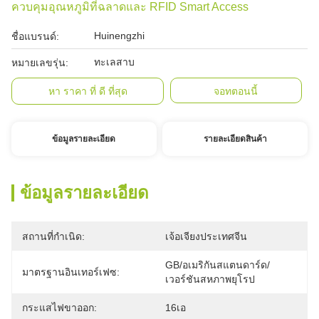
ควบคุมอุณหภูมิที่ฉลาดและ RFID Smart Access
Huinengzhi
ชื่อแบรนด์:
ทะเลสาบ
หมายเลขรุ่น:
หา ราคา ที่ ดี ที่สุด
จอทตอนนี้
ข้อมูลรายละเอียด
รายละเอียดสินค้า
ข้อมูลรายละเอียด
สถานที่กำเนิด:
เจ้อเจียงประเทศจีน
GB/อเมริกันสแตนดาร์ด/
มาตรฐานอินเทอร์เฟซ:
เวอร์ชันสหภาพยุโรป
กระแสไฟขาออก:
16เอ