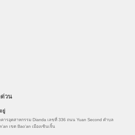
อด่วน
อยู่
าคารอุตสาหกรรม Dianda เลขที่ 336 ถนน Yuan Second ตำบล
n'an เขต Bao'an เมืองเซินเจิ้น