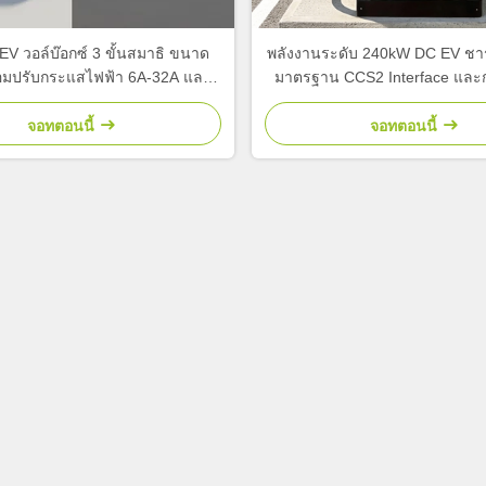
 EV วอล์บ๊อกซ์ 3 ขั้นสมาธิ ขนาด
พลังงานระดับ 240kW DC EV ชาร
อมปรับกระแสไฟฟ้า 6A-32A และ
มาตรฐาน CCS2 Interface และก
rol WiFi RFID สําหรับบ้านและ
พลังงานแบบสมาธิสําหรับรถบัส
โรงรถ
บรรทุก
จอทตอนนี้
จอทตอนนี้