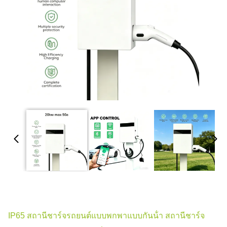
IP65 สถานีชาร์จรถยนต์แบบพกพาแบบกันน้ํา สถานีชาร์จ