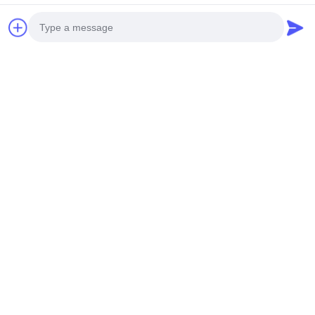
Photo
Video Call
Audio Call