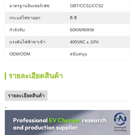
มาตรฐานอินเทอร์เฟซ:
GBT/CCS1/CCS2
กระแสไฟขาออก:
ดี.ซี
กำลังขับ:
60KW/80KW
แรงดันไฟฟ้าขาเข้า:
400VAC ± 10%
OEM/ODM:
สนับสนุน
รายละเอียดสินค้า
รายละเอียดสินค้า
-