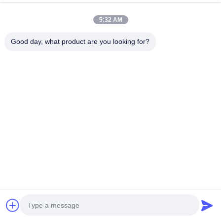
เครื่องชาร์จด่วนแบบ DC ที่มี
เครื่องชาร์จรถยนต์ EV ที่ได้รับ
เครื่องเชื่อมแบบคู่ 120kW สําห
การรับรอง CE ขนาด 180kW
5:32 AM
รับการชาร์จด่วนทางหลวง
ด้วยสถานีชาร์จเร็วแบบ DC
Good day, what product are you looking for?
จอทตอนนี้
จอทตอนนี้
ค้อนชาร์จเร็วแบบ 160kW DC
เครื่องชาร์จเร็ว DC 120kw
พร้อมการจัดสรรพลังงานแบบ
ใหม่พร้อมปืนชาร์จคู่ CCS2
สมาร์ท และความสอดคล้องกับ
และการรับประกัน 2 ปีสำหรับ
CCS2 CHAdeMO หลาย
สถานีชาร์จรถยนต์ไฟฟ้า
จอทตอนนี้
จอทตอนนี้
มาตรฐาน