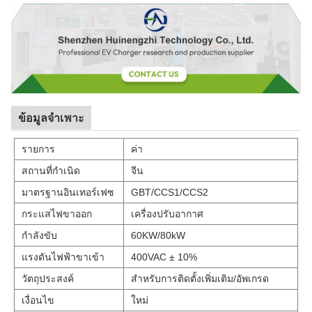
ข้อมูลจำเพาะ
รายการ
ค่า
สถานที่กำเนิด
จีน
มาตรฐานอินเทอร์เฟซ
GBT/CCS1/CCS2
กระแสไฟขาออก
เครื่องปรับอากาศ
กำลังขับ
60KW/80kW
แรงดันไฟฟ้าขาเข้า
400VAC ± 10%
วัตถุประสงค์
สำหรับการติดตั้งเพิ่มเติม/อัพเกรด
เงื่อนไข
ใหม่