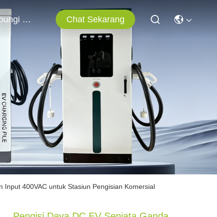
Chat Sekarang
Hubungi Kami
Input 400VAC untuk Stasiun Pengisian Komersial
Pengisi Daya DC EV Senjata Ganda