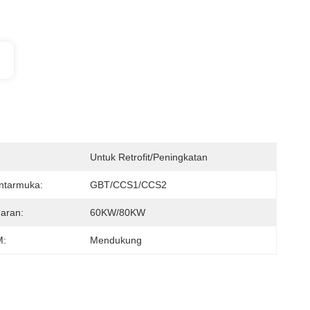
Untuk Retrofit/peningkatan
ntarmuka:
GBT/CCS1/CCS2
aran:
60KW/80KW
:
Mendukung