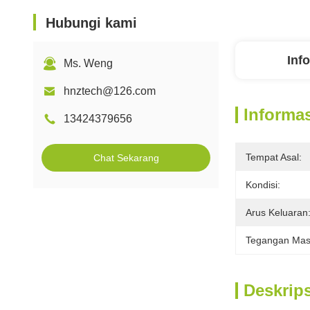
Hubungi kami
Inf
Ms. Weng
hnztech@126.com
Informas
13424379656
Tempat Asal:
Chat Sekarang
Kondisi:
Arus Keluaran
Tegangan Mas
Deskrip