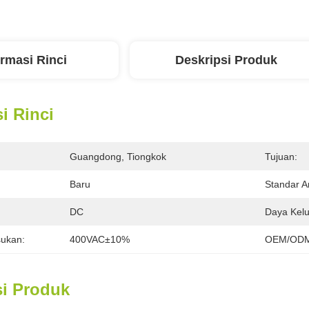
ormasi Rinci
Deskripsi Produk
i Rinci
Guangdong, Tiongkok
Tujuan:
Baru
Standar A
:
DC
Daya Kelu
ukan:
400VAC±10%
OEM/ODM
si Produk