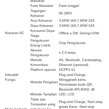
Masukan
Fase Masukan
Fase tunggal
Tegangan
85-280V
Keluaran
Arus Keluaran
3,5KW 16A,7,6KW 32A
Daya Keluaran
3,5KW 16A,7,6KW 32A
Konsumsi Daya
Keluaran AC
Offline ≤ 5W; Daring<10W
Siaga
Pengukuran
Chip Pengukuran
Energi Listrik
Akurasi
≤ 2.0 kelas
Pengukuran
Metode
4G, Bluetooth, Cardswiping,
Komunikasi
Ethernet (opsional)
Platform operasi
OCPP1.6J
Interaktif
Plug-and-Charge,
Fungsi
Menggesek kartu,
Metode Pengisian
Pemindaian kode QR,
Bluetooth APLIKASI, dll.
Metode Tampilan
LED, LCD
Tidak ada
Plug-and-Charge, Start-stop
Tumpukan yang
gesek Kartu, Start-stop
Mulai-berhenti
terhubung ke