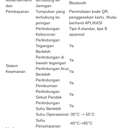
Bluetooth
dan
Jaringan
Pembayaran
Tumpukan yang
Pemindaian kode QR,
terhubung ke
penggesekan kartu, Mulai-
jaringan
berhenti APLIKASI
Perlindungan
Tipe A standar, tipe B
Kebocoran
opsional
Perlindungan
Tegangan
Ya
Berlebih
Perlindungan di
Ya
bawah tegangan
Sistem
Perlindungan Arus
Keamanan
Ya
Berlebih
Perlindungan
Ya
Pembumian
Perlindungan
Ya
Sirkuit Pendek
Perlindungan
Ya
Suhu Berlebih
Suhu Operasional
-30°C -+ 55°C
Suhu
-40°C-+85°C
Penyimpanan