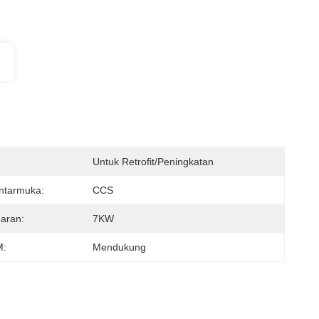
Untuk Retrofit/peningkatan
ntarmuka:
CCS
aran:
7KW
:
Mendukung