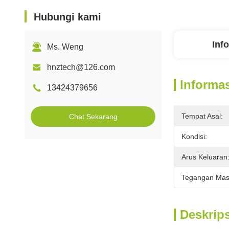
Hubungi kami
Inf
Ms. Weng
hnztech@126.com
Informas
13424379656
Tempat Asal:
Chat Sekarang
Kondisi:
Arus Keluaran
Tegangan Mas
Deskrip