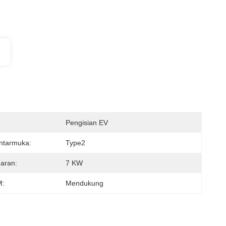
Pengisian EV
ntarmuka:
Type2
aran:
7 KW
:
Mendukung