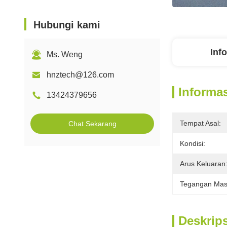
Hubungi kami
Inf
Ms. Weng
hnztech@126.com
Informas
13424379656
Tempat Asal:
Chat Sekarang
Kondisi:
Arus Keluaran
Tegangan Mas
Deskrip