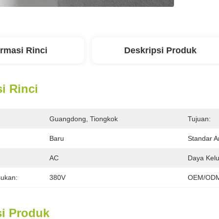
ormasi Rinci
Deskripsi Produk
i Rinci
Guangdong, Tiongkok
Tujuan:
Baru
Standar A
:
AC
Daya Kelu
ukan:
380V
OEM/ODM
si Produk