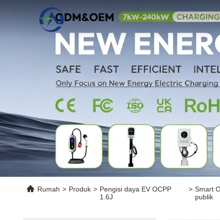
Rumah
>
Produk
>
Pengisi daya EV OCPP
>
Smart O
1.6J
publik