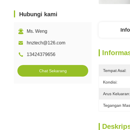
Hubungi kami
Inf
Ms. Weng
hnztech@126.com
Informas
13424379656
Tempat Asal:
Chat Sekarang
Kondisi:
Arus Keluaran
Tegangan Mas
Deskrip