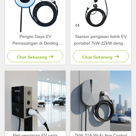
Pengisi Daya EV
Stasiun pengisian listrik EV
Pemasangan di Dinding
portabel 7kW-22kW dengan
Fase Tunggal 7kW 32A
remote control APP dan
Stasiun Pengisian Cepat
GBT/Type 1 & 2 Interface
Chat Sekarang
Chat Sekarang
yang Disetujui CE
Peti pengisian EV yang
7kW 32A Wi-Fi App Control