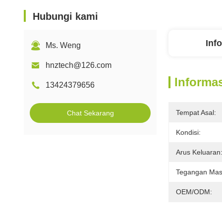
Hubungi kami
Inf
Ms. Weng
hnztech@126.com
Informas
13424379656
Tempat Asal:
Chat Sekarang
Kondisi:
Arus Keluaran
Tegangan Mas
OEM/ODM: