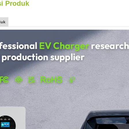
si Produk
duk