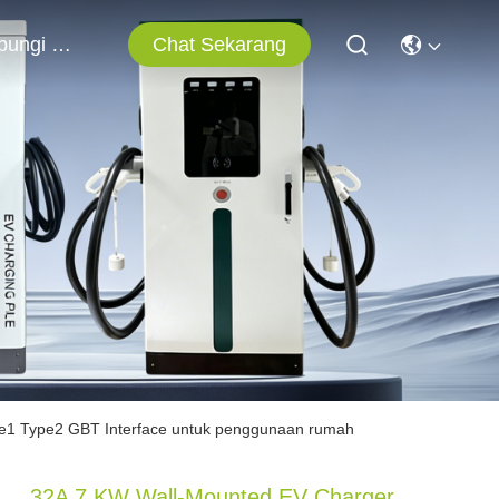
Chat Sekarang
Hubungi Kami
e1 Type2 GBT Interface untuk penggunaan rumah
32A 7 KW Wall-Mounted EV Charger