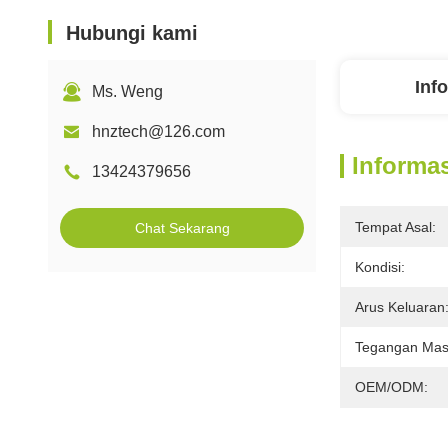
Hubungi kami
Inf
Ms. Weng
hnztech@126.com
Informas
13424379656
Tempat Asal:
Chat Sekarang
Kondisi:
Arus Keluaran
Tegangan Mas
OEM/ODM: