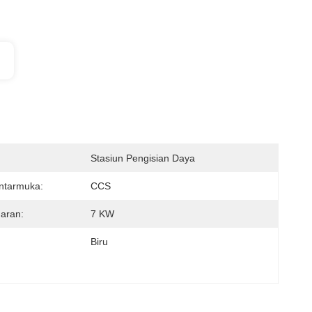
Stasiun Pengisian Daya
ntarmuka:
CCS
aran:
7 KW
Biru