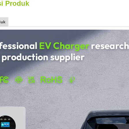
si Produk
duk