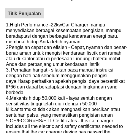
Titik Penjualan
1.High Performance -22kwCar Charger mampu
menyediakan berbagai kesempatan pengisian, mampu
beradaptasi dengan berbagai kendaraan energi baru,
membuat hidup Anda lebih nyaman
2Pengisian cepat dan efisien - Cepat, nyaman dan benar-
benar aman untuk mengisi kendaraan listrik dari rumah
atau di kantor atau di pedesaan.Lindungi baterai mobil
Anda dan perpanjang umur kendaraan listrik
3. Perhatian hangat - silakan baca manual instruksi
dengan hati-hati sebelum menggunakan pengisi
daya.Harap perhatikan apakah pengisi daya bersertifikat
IP66 dan dapat beradaptasi dengan lingkungan yang
berbeda
4.Mekanis hidup 50.000 kali - layar sentuh dengan
sensitivitas tinggi telah diuji dengan 50.000
klik.antarmuka tidak akan menghasilkan percikan atau
sentuhan palsu, yang memastikan pengisian aman
5.CE/FCC/RoHS/ETL Certificates - this car charger
includes all the electric and safety certificates needed to
ensure that the car charger device has passed the