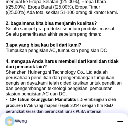
menjual ke Eropa Selatan ((25.00%), Eropa Utara
((25.00%), Eropa Barat ((25.00%), Eropa Timur
((25.00%).Ada total sekitar 51-100 orang di kantor kami.
2. bagaimana kita bisa menjamin kualitas?
Selalu sampel pra-produksi sebelum produksi massal;
Selalu pemeriksaan akhir sebelum pengiriman;
3.apa yang bisa kau beli dari kami?
Tumpukan pengisian AC, tumpukan pengisian DC
4. mengapa Anda harus membeli dari kami dan tidak
dari pemasok lain?
Shenzhen Huinengzhi Technology Co., Ltd adalah
perusahaan penelitian dan pengembangan tumpukan
pengisian daya.kami telah didedikasikan untuk penelitian
dan pengembangan teknologi pengisian, pembuatan
stasiun pengisian AC dan DC.
·
10+ Tahun Keunggulan Manufaktur:
Dikembangkan oleh
produsen EVSE yang mapan (sejak 2014) dengan tim R&D
perangkat keras dan perangkat lunak PCBA internal.
·
Global Field Dibuktikan:
Selesai.
50,000+ unit
aktif
Weng
dikerahkan di seluruh Eropa, Asia Tenggara, dan Amerika