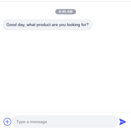
Selatan.
8:49 AM
Good day, what product are you looking for?
Produk Terkait
Wisenergy 32A Type 2 EV
Tiang Pengisi Daya
Charger dengan 22KW Fast
Kendaraan Listrik Pengisi
Charging Swipe Card & WiFi
Daya EV Terpasang Di