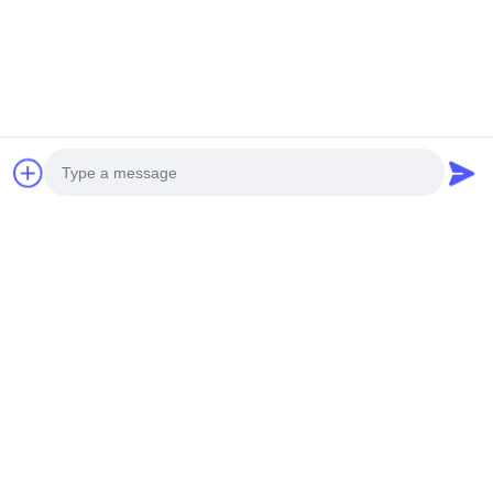
Photo
Video Call
Audio Call