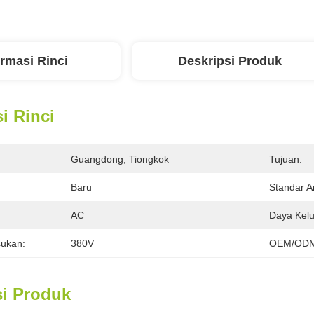
ormasi Rinci
Deskripsi Produk
i Rinci
Guangdong, Tiongkok
Tujuan:
Baru
Standar A
:
AC
Daya Kelu
ukan:
380V
OEM/ODM
si Produk