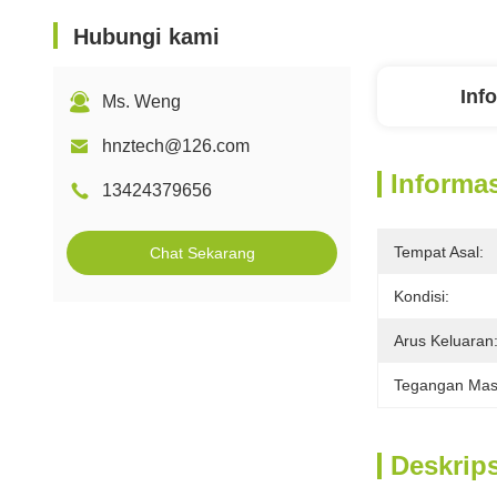
Hubungi kami
Inf
Ms. Weng
hnztech@126.com
Informas
13424379656
Tempat Asal:
Chat Sekarang
Kondisi:
Arus Keluaran
Tegangan Mas
Deskrip